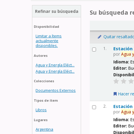
Refinar su búsqueda
Su búsqueda re
Disponibilidad
Limitar a ítems
Quitar resaltad
actualmente
disponibles.
1.
Estación
por
Agua
Autores
Idioma:
E
Agua y Energía Eléct...
Editor:
Bu
Agua y Energía Eléct...
Disponibi
Colecciones
Documentos Externos
Hacer r
Tipos de ítem
2.
Estación
Libros
por
Agua
Idioma:
E
Lugares
Editor:
Bu
Argentina
Disponibi