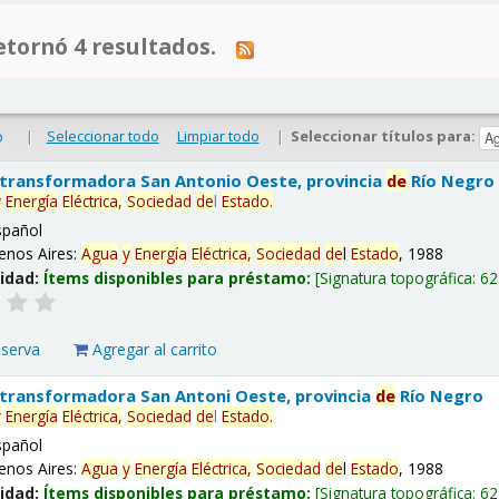
tornó 4 resultados.
|
Seleccionar todo
Limpiar todo
|
Seleccionar títulos para:
o
 transformadora San Antonio Oeste, provincia
de
Río Negro
y
Energía
Eléctrica,
Sociedad
de
l
Estado
.
spañol
enos Aires:
Agua
y
Energía
Eléctrica,
Sociedad
de
l
Estado
, 1988
lidad:
Ítems disponibles para préstamo:
Signatura topográfica:
62
eserva
Agregar al carrito
 transformadora San Antoni Oeste, provincia
de
Río Negro
y
Energía
Eléctrica,
Sociedad
de
l
Estado
.
spañol
enos Aires:
Agua
y
Energía
Eléctrica,
Sociedad
de
l
Estado
, 1988
lidad:
Ítems disponibles para préstamo:
Signatura topográfica:
62