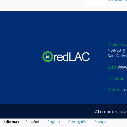
Dirección:
A
N58-63 y 
San Carlos
Web:
www.
Teléfono:
Correo:
ce
Al crear una cu
Idiomas:
Español
English
Português
Français