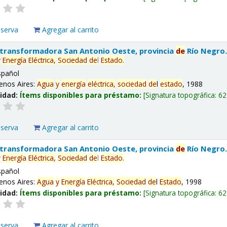
eserva
Agregar al carrito
 transformadora San Antonio Oeste, provincia
de
Río Negro
y
Energía
Eléctrica,
Sociedad
de
l
Estado
.
spañol
enos Aires:
Agua
y
energía
eléctrica,
sociedad
de
l
estado
, 1988
lidad:
Ítems disponibles para préstamo:
Signatura topográfica:
62
eserva
Agregar al carrito
 transformadora San Antonio Oeste, provincia
de
Río Negro
y
Energía
Eléctrica,
Sociedad
de
l
Estado
.
spañol
enos Aires:
Agua
y
Energía
Eléctrica,
Sociedad
de
l
Estado
, 1998
lidad:
Ítems disponibles para préstamo:
Signatura topográfica:
62
eserva
Agregar al carrito