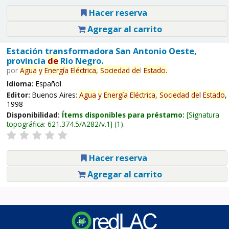
Hacer reserva
Agregar al carrito
Estación transformadora San Antonio Oeste,
provincia
de
Río Negro.
por
Agua
y
Energía
Eléctrica,
Sociedad
de
l
Estado
.
Idioma:
Español
Editor:
Buenos Aires:
Agua
y
Energía
Eléctrica,
Sociedad
de
l
Estado
,
1998
Disponibilidad:
Ítems disponibles para préstamo:
Signatura
topográfica:
621.374.5/A282/v.1
(1).
Hacer reserva
Agregar al carrito