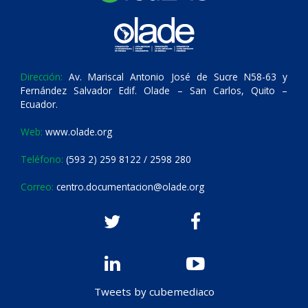
Dirección:
Av. Mariscal Antonio José de Sucre N58-63 y
Fernández Salvador Edif. Olade – San Carlos, Quito –
Ecuador.
Web:
www.olade.org
Teléfono:
(593 2) 259 8122 / 2598 280
Correo:
centro.documentacion@olade.org
Tweets by cubemediaco