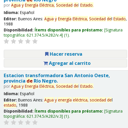
por
Agua
y
Energía
Eléctrica,
Sociedad
de
l
Estado
.
Idioma:
Español
Editor:
Buenos Aires:
Agua
y
Energía
Eléctrica,
Sociedad
de
l
Estado
,
1988
Disponibilidad:
Ítems disponibles para préstamo:
Signatura
topográfica:
621.374.5/A282/v.4
(1).
Hacer reserva
Agregar al carrito
Estacion transformadora San Antonio Oeste,
provincia
de
Río Negro.
por
Agua
y
Energía
Eléctrica,
Sociedad
de
l
Estado
.
Idioma:
Español
Editor:
Buenos Aires:
Agua
y
energía
eléctrica,
sociedad
de
l
estado
, 1988
Disponibilidad:
Ítems disponibles para préstamo:
Signatura
topográfica:
621.374.5/A282/v.3
(1).