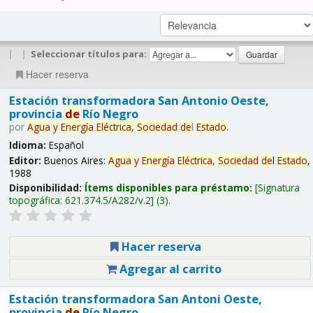
|
|
Seleccionar títulos para:
Hacer reserva
Estación transformadora San Antonio Oeste,
provincia
de
Río Negro
por
Agua
y
Energía
Eléctrica,
Sociedad
de
l
Estado
.
Idioma:
Español
Editor:
Buenos Aires:
Agua
y
Energía
Eléctrica,
Sociedad
de
l
Estado
,
1988
Disponibilidad:
Ítems disponibles para préstamo:
Signatura
topográfica:
621.374.5/A282/v.2
(3).
Hacer reserva
Agregar al carrito
Estación transformadora San Antoni Oeste,
provincia
de
Río Negro