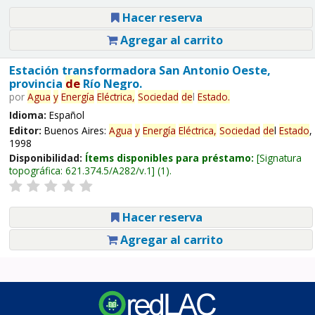
Hacer reserva
Agregar al carrito
Estación transformadora San Antonio Oeste,
provincia
de
Río Negro.
por
Agua
y
Energía
Eléctrica,
Sociedad
de
l
Estado
.
Idioma:
Español
Editor:
Buenos Aires:
Agua
y
Energía
Eléctrica,
Sociedad
de
l
Estado
,
1998
Disponibilidad:
Ítems disponibles para préstamo:
Signatura
topográfica:
621.374.5/A282/v.1
(1).
Hacer reserva
Agregar al carrito