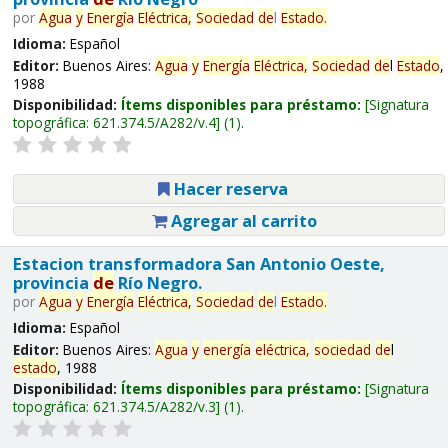
por
Agua
y
Energía
Eléctrica,
Sociedad
de
l
Estado
.
Idioma:
Español
Editor:
Buenos Aires:
Agua
y
Energía
Eléctrica,
Sociedad
de
l
Estado
,
1988
Disponibilidad:
Ítems disponibles para préstamo:
Signatura
topográfica:
621.374.5/A282/v.4
(1).
Hacer reserva
Agregar al carrito
Estacion transformadora San Antonio Oeste,
provincia
de
Río Negro.
por
Agua
y
Energía
Eléctrica,
Sociedad
de
l
Estado
.
Idioma:
Español
Editor:
Buenos Aires:
Agua
y
energía
eléctrica,
sociedad
de
l
estado
, 1988
Disponibilidad:
Ítems disponibles para préstamo:
Signatura
topográfica:
621.374.5/A282/v.3
(1).