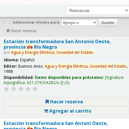
|
|
Seleccionar títulos para:
Hacer reserva
Estación transformadora San Antonio Oeste,
provincia
de
Río Negro
por
Agua
y
Energía
Eléctrica,
Sociedad
de
l
Estado
.
Idioma:
Español
Editor:
Buenos Aires:
Agua
y
Energía
Eléctrica,
Sociedad
de
l
Estado
,
1988
Disponibilidad:
Ítems disponibles para préstamo:
Signatura
topográfica:
621.374.5/A282/v.2
(3).
Hacer reserva
Agregar al carrito
Estación transformadora San Antoni Oeste,
provincia
de
Río Negro