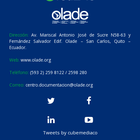
Dirección:
Av. Mariscal Antonio José de Sucre N58-63 y
Fernández Salvador Edif. Olade – San Carlos, Quito –
Ecuador.
Web:
www.olade.org
Teléfono:
(593 2) 259 8122 / 2598 280
Correo:
centro.documentacion@olade.org
Tweets by cubemediaco