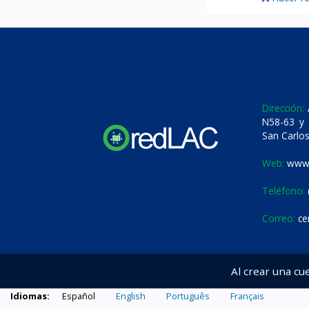
Dirección:
A
N58-63 y 
San Carlos
Web:
www.
Teléfono:
Correo:
ce
Al crear una cu
Idiomas:
Español
English
Português
Français