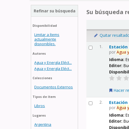
Refinar su búsqueda
Su búsqueda re
Disponibilidad
Limitar a ítems
Quitar resaltad
actualmente
disponibles.
1.
Estación
por
Agua
Autores
Idioma:
E
Agua y Energía Eléct...
Editor:
Bu
Agua y Energía Eléct...
Disponibi
Colecciones
Documentos Externos
Hacer r
Tipos de ítem
2.
Estación
Libros
por
Agua
Idioma:
E
Lugares
Editor:
Bu
Argentina
Disponibi