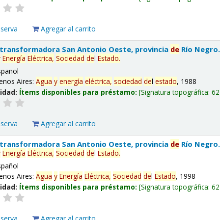
eserva
Agregar al carrito
 transformadora San Antonio Oeste, provincia
de
Río Negro
y
Energía
Eléctrica,
Sociedad
de
l
Estado
.
spañol
enos Aires:
Agua
y
energía
eléctrica,
sociedad
de
l
estado
, 1988
lidad:
Ítems disponibles para préstamo:
Signatura topográfica:
62
eserva
Agregar al carrito
 transformadora San Antonio Oeste, provincia
de
Río Negro
y
Energía
Eléctrica,
Sociedad
de
l
Estado
.
spañol
enos Aires:
Agua
y
Energía
Eléctrica,
Sociedad
de
l
Estado
, 1998
lidad:
Ítems disponibles para préstamo:
Signatura topográfica:
62
eserva
Agregar al carrito