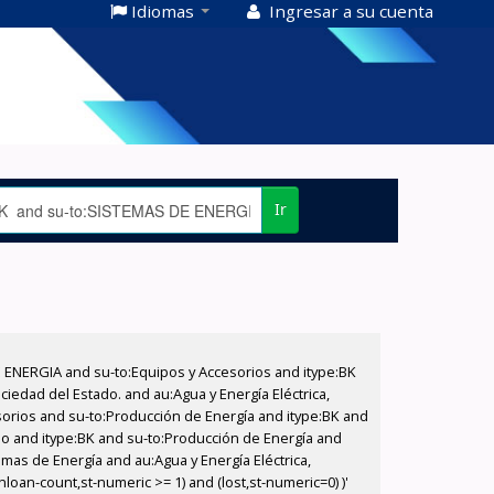
Idiomas
Ingresar a su cuenta
Ir
E ENERGIA and su-to:Equipos y Accesorios and itype:BK
iedad del Estado. and au:Agua y Energía Eléctrica,
sorios and su-to:Producción de Energía and itype:BK and
ado and itype:BK and su-to:Producción de Energía and
emas de Energía and au:Agua y Energía Eléctrica,
oan-count,st-numeric >= 1) and (lost,st-numeric=0) )'