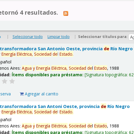
tornó 4 resultados.
|
Seleccionar todo
Limpiar todo
|
Seleccionar títulos para:
o
 transformadora San Antonio Oeste, provincia
de
Río Negro
y
Energía
Eléctrica,
Sociedad
de
l
Estado
.
spañol
enos Aires:
Agua
y
Energía
Eléctrica,
Sociedad
de
l
Estado
, 1988
lidad:
Ítems disponibles para préstamo:
Signatura topográfica:
62
eserva
Agregar al carrito
 transformadora San Antoni Oeste, provincia
de
Río Negro
y
Energía
Eléctrica,
Sociedad
de
l
Estado
.
spañol
enos Aires:
Agua
y
Energía
Eléctrica,
Sociedad
de
l
Estado
, 1988
lidad:
Ítems disponibles para préstamo:
Signatura topográfica:
62