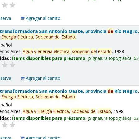
eserva
Agregar al carrito
 transformadora San Antonio Oeste, provincia
de
Río Negro
y
Energía
Eléctrica,
Sociedad
de
l
Estado
.
spañol
enos Aires:
Agua
y
energía
eléctrica,
sociedad
de
l
estado
, 1988
lidad:
Ítems disponibles para préstamo:
Signatura topográfica:
62
eserva
Agregar al carrito
 transformadora San Antonio Oeste, provincia
de
Río Negro
y
Energía
Eléctrica,
Sociedad
de
l
Estado
.
spañol
enos Aires:
Agua
y
Energía
Eléctrica,
Sociedad
de
l
Estado
, 1998
lidad:
Ítems disponibles para préstamo:
Signatura topográfica:
62
eserva
Agregar al carrito