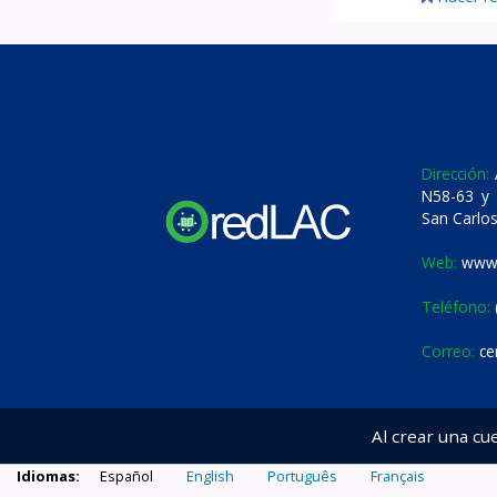
Dirección:
A
N58-63 y 
San Carlos
Web:
www.
Teléfono:
Correo:
ce
Al crear una cu
Idiomas:
Español
English
Português
Français