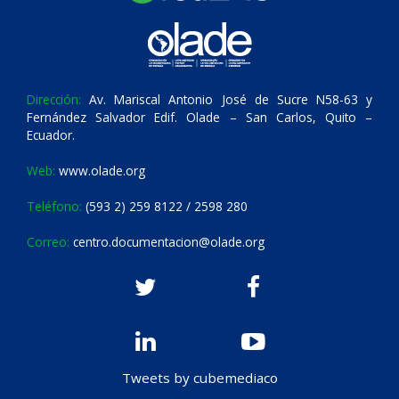
Dirección:
Av. Mariscal Antonio José de Sucre N58-63 y
Fernández Salvador Edif. Olade – San Carlos, Quito –
Ecuador.
Web:
www.olade.org
Teléfono:
(593 2) 259 8122 / 2598 280
Correo:
centro.documentacion@olade.org
Tweets by cubemediaco