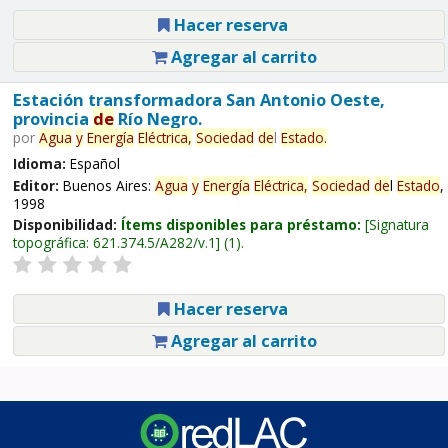
Hacer reserva
Agregar al carrito
Estación transformadora San Antonio Oeste,
provincia
de
Río Negro.
por
Agua
y
Energía
Eléctrica,
Sociedad
de
l
Estado
.
Idioma:
Español
Editor:
Buenos Aires:
Agua
y
Energía
Eléctrica,
Sociedad
de
l
Estado
,
1998
Disponibilidad:
Ítems disponibles para préstamo:
Signatura
topográfica:
621.374.5/A282/v.1
(1).
Hacer reserva
Agregar al carrito