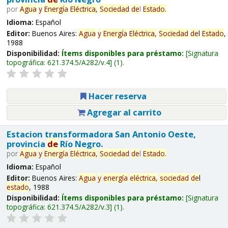
por
Agua
y
Energía
Eléctrica,
Sociedad
de
l
Estado
.
Idioma:
Español
Editor:
Buenos Aires:
Agua
y
Energía
Eléctrica,
Sociedad
de
l
Estado
,
1988
Disponibilidad:
Ítems disponibles para préstamo:
Signatura
topográfica:
621.374.5/A282/v.4
(1).
Hacer reserva
Agregar al carrito
Estacion transformadora San Antonio Oeste,
provincia
de
Río Negro.
por
Agua
y
Energía
Eléctrica,
Sociedad
de
l
Estado
.
Idioma:
Español
Editor:
Buenos Aires:
Agua
y
energía
eléctrica,
sociedad
de
l
estado
, 1988
Disponibilidad:
Ítems disponibles para préstamo:
Signatura
topográfica:
621.374.5/A282/v.3
(1).