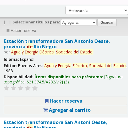
|
|
Seleccionar títulos para:
Hacer reserva
Estación transformadora San Antonio Oeste,
provincia
de
Río Negro
por
Agua
y
Energía
Eléctrica,
Sociedad
de
l
Estado
.
Idioma:
Español
Editor:
Buenos Aires:
Agua
y
Energía
Eléctrica,
Sociedad
de
l
Estado
,
1988
Disponibilidad:
Ítems disponibles para préstamo:
Signatura
topográfica:
621.374.5/A282/v.2
(3).
Hacer reserva
Agregar al carrito
Estación transformadora San Antoni Oeste,
provincia
de
Río Negro