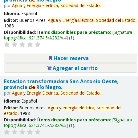
por
Agua
y
Energía
Eléctrica,
Sociedad
de
l
Estado
.
Idioma:
Español
Editor:
Buenos Aires:
Agua
y
Energía
Eléctrica,
Sociedad
de
l
Estado
,
1988
Disponibilidad:
Ítems disponibles para préstamo:
Signatura
topográfica:
621.374.5/A282/v.4
(1).
Hacer reserva
Agregar al carrito
Estacion transformadora San Antonio Oeste,
provincia
de
Río Negro.
por
Agua
y
Energía
Eléctrica,
Sociedad
de
l
Estado
.
Idioma:
Español
Editor:
Buenos Aires:
Agua
y
energía
eléctrica,
sociedad
de
l
estado
, 1988
Disponibilidad:
Ítems disponibles para préstamo:
Signatura
topográfica:
621.374.5/A282/v.3
(1).