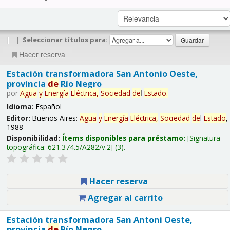
|
|
Seleccionar títulos para:
Hacer reserva
Estación transformadora San Antonio Oeste,
provincia
de
Río Negro
por
Agua
y
Energía
Eléctrica,
Sociedad
de
l
Estado
.
Idioma:
Español
Editor:
Buenos Aires:
Agua
y
Energía
Eléctrica,
Sociedad
de
l
Estado
,
1988
Disponibilidad:
Ítems disponibles para préstamo:
Signatura
topográfica:
621.374.5/A282/v.2
(3).
Hacer reserva
Agregar al carrito
Estación transformadora San Antoni Oeste,
provincia
de
Río Negro