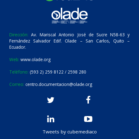
Dirección:
Av. Mariscal Antonio José de Sucre N58-63 y
Fernández Salvador Edif. Olade – San Carlos, Quito –
Ecuador.
Web:
www.olade.org
Teléfono:
(593 2) 259 8122 / 2598 280
Correo:
centro.documentacion@olade.org
Tweets by cubemediaco