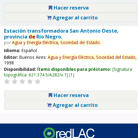
Hacer reserva
Agregar al carrito
Estación transformadora San Antonio Oeste,
provincia
de
Río Negro.
por
Agua
y
Energía
Eléctrica,
Sociedad
de
l
Estado
.
Idioma:
Español
Editor:
Buenos Aires:
Agua
y
Energía
Eléctrica,
Sociedad
de
l
Estado
,
1998
Disponibilidad:
Ítems disponibles para préstamo:
Signatura
topográfica:
621.374.5/A282/v.1
(1).
Hacer reserva
Agregar al carrito