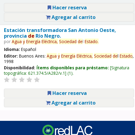
Hacer reserva
Agregar al carrito
Estación transformadora San Antonio Oeste,
provincia
de
Río Negro.
por
Agua
y
Energía
Eléctrica,
Sociedad
de
l
Estado
.
Idioma:
Español
Editor:
Buenos Aires:
Agua
y
Energía
Eléctrica,
Sociedad
de
l
Estado
,
1998
Disponibilidad:
Ítems disponibles para préstamo:
Signatura
topográfica:
621.374.5/A282/v.1
(1).
Hacer reserva
Agregar al carrito