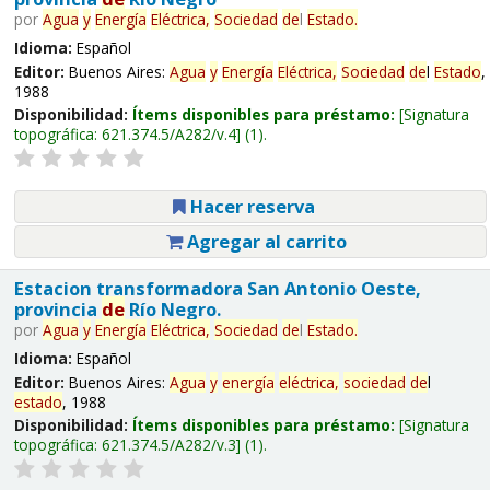
por
Agua
y
Energía
Eléctrica,
Sociedad
de
l
Estado
.
Idioma:
Español
Editor:
Buenos Aires:
Agua
y
Energía
Eléctrica,
Sociedad
de
l
Estado
,
1988
Disponibilidad:
Ítems disponibles para préstamo:
Signatura
topográfica:
621.374.5/A282/v.4
(1).
Hacer reserva
Agregar al carrito
Estacion transformadora San Antonio Oeste,
provincia
de
Río Negro.
por
Agua
y
Energía
Eléctrica,
Sociedad
de
l
Estado
.
Idioma:
Español
Editor:
Buenos Aires:
Agua
y
energía
eléctrica,
sociedad
de
l
estado
, 1988
Disponibilidad:
Ítems disponibles para préstamo:
Signatura
topográfica:
621.374.5/A282/v.3
(1).