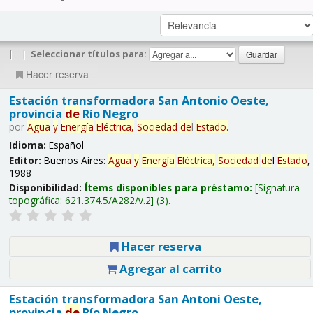
|
|
Seleccionar títulos para:
Hacer reserva
Estación transformadora San Antonio Oeste,
provincia
de
Río Negro
por
Agua
y
Energía
Eléctrica,
Sociedad
de
l
Estado
.
Idioma:
Español
Editor:
Buenos Aires:
Agua
y
Energía
Eléctrica,
Sociedad
de
l
Estado
,
1988
Disponibilidad:
Ítems disponibles para préstamo:
Signatura
topográfica:
621.374.5/A282/v.2
(3).
Hacer reserva
Agregar al carrito
Estación transformadora San Antoni Oeste,
provincia
de
Río Negro