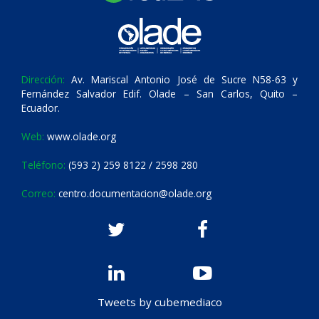
Dirección:
Av. Mariscal Antonio José de Sucre N58-63 y
Fernández Salvador Edif. Olade – San Carlos, Quito –
Ecuador.
Web:
www.olade.org
Teléfono:
(593 2) 259 8122 / 2598 280
Correo:
centro.documentacion@olade.org
Tweets by cubemediaco