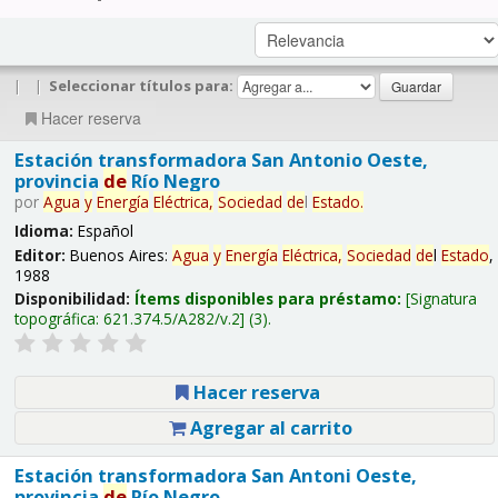
|
|
Seleccionar títulos para:
Hacer reserva
Estación transformadora San Antonio Oeste,
provincia
de
Río Negro
por
Agua
y
Energía
Eléctrica,
Sociedad
de
l
Estado
.
Idioma:
Español
Editor:
Buenos Aires:
Agua
y
Energía
Eléctrica,
Sociedad
de
l
Estado
,
1988
Disponibilidad:
Ítems disponibles para préstamo:
Signatura
topográfica:
621.374.5/A282/v.2
(3).
Hacer reserva
Agregar al carrito
Estación transformadora San Antoni Oeste,
provincia
de
Río Negro