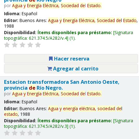
por
Agua
y
Energía
Eléctrica,
Sociedad
de
l
Estado
.
Idioma:
Español
Editor:
Buenos Aires:
Agua
y
Energía
Eléctrica,
Sociedad
de
l
Estado
,
1988
Disponibilidad:
Ítems disponibles para préstamo:
Signatura
topográfica:
621.374.5/A282/v.4
(1).
Hacer reserva
Agregar al carrito
Estacion transformadora San Antonio Oeste,
provincia
de
Río Negro.
por
Agua
y
Energía
Eléctrica,
Sociedad
de
l
Estado
.
Idioma:
Español
Editor:
Buenos Aires:
Agua
y
energía
eléctrica,
sociedad
de
l
estado
, 1988
Disponibilidad:
Ítems disponibles para préstamo:
Signatura
topográfica:
621.374.5/A282/v.3
(1).