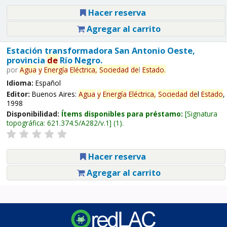
Hacer reserva
Agregar al carrito
Estación transformadora San Antonio Oeste,
provincia
de
Río Negro.
por
Agua
y
Energía
Eléctrica,
Sociedad
de
l
Estado
.
Idioma:
Español
Editor:
Buenos Aires:
Agua
y
Energía
Eléctrica,
Sociedad
de
l
Estado
,
1998
Disponibilidad:
Ítems disponibles para préstamo:
Signatura
topográfica:
621.374.5/A282/v.1
(1).
Hacer reserva
Agregar al carrito