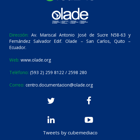
Dirección:
Av. Mariscal Antonio José de Sucre N58-63 y
Fernández Salvador Edif. Olade – San Carlos, Quito –
Ecuador.
Web:
www.olade.org
Teléfono:
(593 2) 259 8122 / 2598 280
Correo:
centro.documentacion@olade.org
Tweets by cubemediaco