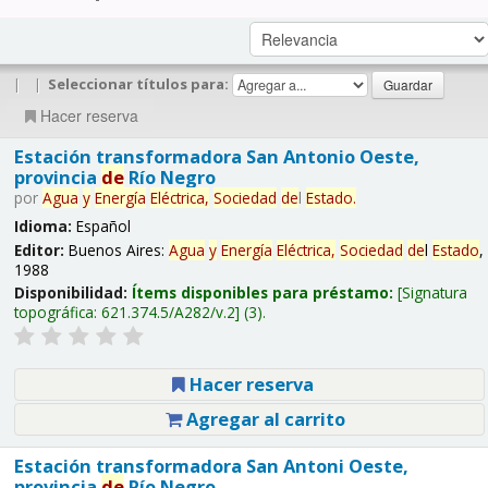
|
|
Seleccionar títulos para:
Hacer reserva
Estación transformadora San Antonio Oeste,
provincia
de
Río Negro
por
Agua
y
Energía
Eléctrica,
Sociedad
de
l
Estado
.
Idioma:
Español
Editor:
Buenos Aires:
Agua
y
Energía
Eléctrica,
Sociedad
de
l
Estado
,
1988
Disponibilidad:
Ítems disponibles para préstamo:
Signatura
topográfica:
621.374.5/A282/v.2
(3).
Hacer reserva
Agregar al carrito
Estación transformadora San Antoni Oeste,
provincia
de
Río Negro