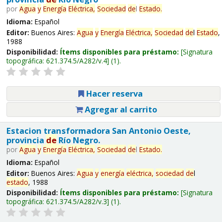
por
Agua
y
Energía
Eléctrica,
Sociedad
de
l
Estado
.
Idioma:
Español
Editor:
Buenos Aires:
Agua
y
Energía
Eléctrica,
Sociedad
de
l
Estado
,
1988
Disponibilidad:
Ítems disponibles para préstamo:
Signatura
topográfica:
621.374.5/A282/v.4
(1).
Hacer reserva
Agregar al carrito
Estacion transformadora San Antonio Oeste,
provincia
de
Río Negro.
por
Agua
y
Energía
Eléctrica,
Sociedad
de
l
Estado
.
Idioma:
Español
Editor:
Buenos Aires:
Agua
y
energía
eléctrica,
sociedad
de
l
estado
, 1988
Disponibilidad:
Ítems disponibles para préstamo:
Signatura
topográfica:
621.374.5/A282/v.3
(1).