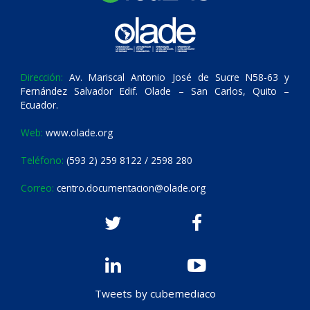
Dirección:
Av. Mariscal Antonio José de Sucre N58-63 y
Fernández Salvador Edif. Olade – San Carlos, Quito –
Ecuador.
Web:
www.olade.org
Teléfono:
(593 2) 259 8122 / 2598 280
Correo:
centro.documentacion@olade.org
Tweets by cubemediaco