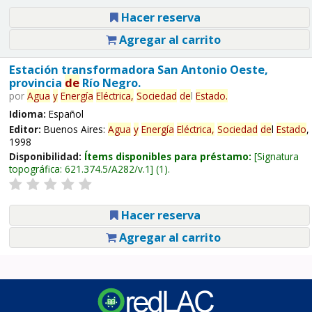
Hacer reserva
Agregar al carrito
Estación transformadora San Antonio Oeste,
provincia
de
Río Negro.
por
Agua
y
Energía
Eléctrica,
Sociedad
de
l
Estado
.
Idioma:
Español
Editor:
Buenos Aires:
Agua
y
Energía
Eléctrica,
Sociedad
de
l
Estado
,
1998
Disponibilidad:
Ítems disponibles para préstamo:
Signatura
topográfica:
621.374.5/A282/v.1
(1).
Hacer reserva
Agregar al carrito