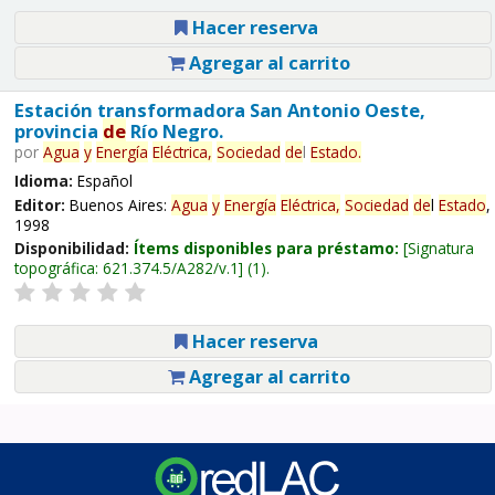
Hacer reserva
Agregar al carrito
Estación transformadora San Antonio Oeste,
provincia
de
Río Negro.
por
Agua
y
Energía
Eléctrica,
Sociedad
de
l
Estado
.
Idioma:
Español
Editor:
Buenos Aires:
Agua
y
Energía
Eléctrica,
Sociedad
de
l
Estado
,
1998
Disponibilidad:
Ítems disponibles para préstamo:
Signatura
topográfica:
621.374.5/A282/v.1
(1).
Hacer reserva
Agregar al carrito