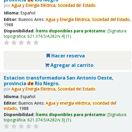
por
Agua
y
Energía
Eléctrica,
Sociedad
de
l
Estado
.
Idioma:
Español
Editor:
Buenos Aires:
Agua
y
Energía
Eléctrica,
Sociedad
de
l
Estado
,
1988
Disponibilidad:
Ítems disponibles para préstamo:
Signatura
topográfica:
621.374.5/A282/v.4
(1).
Hacer reserva
Agregar al carrito
Estacion transformadora San Antonio Oeste,
provincia
de
Río Negro.
por
Agua
y
Energía
Eléctrica,
Sociedad
de
l
Estado
.
Idioma:
Español
Editor:
Buenos Aires:
Agua
y
energía
eléctrica,
sociedad
de
l
estado
, 1988
Disponibilidad:
Ítems disponibles para préstamo:
Signatura
topográfica:
621.374.5/A282/v.3
(1).