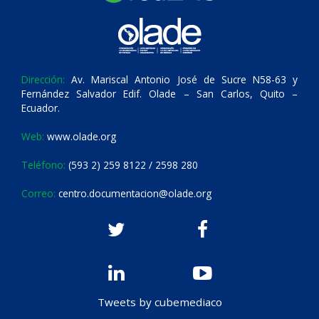
Dirección:
Av. Mariscal Antonio José de Sucre N58-63 y
Fernández Salvador Edif. Olade – San Carlos, Quito –
Ecuador.
Web:
www.olade.org
Teléfono:
(593 2) 259 8122 / 2598 280
Correo:
centro.documentacion@olade.org
Tweets by cubemediaco