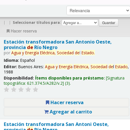
|
|
Seleccionar títulos para:
Hacer reserva
Estación transformadora San Antonio Oeste,
provincia
de
Río Negro
por
Agua
y
Energía
Eléctrica,
Sociedad
de
l
Estado
.
Idioma:
Español
Editor:
Buenos Aires:
Agua
y
Energía
Eléctrica,
Sociedad
de
l
Estado
,
1988
Disponibilidad:
Ítems disponibles para préstamo:
Signatura
topográfica:
621.374.5/A282/v.2
(3).
Hacer reserva
Agregar al carrito
Estación transformadora San Antoni Oeste,
provincia
de
Río Negro