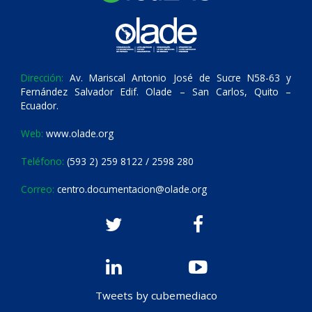
Dirección:
Av. Mariscal Antonio José de Sucre N58-63 y
Fernández Salvador Edif. Olade – San Carlos, Quito –
Ecuador.
Web:
www.olade.org
Teléfono:
(593 2) 259 8122 / 2598 280
Correo:
centro.documentacion@olade.org
Tweets by cubemediaco