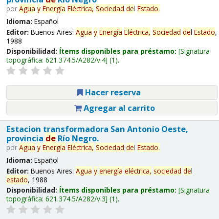
por
Agua
y
Energía
Eléctrica,
Sociedad
de
l
Estado
.
Idioma:
Español
Editor:
Buenos Aires:
Agua
y
Energía
Eléctrica,
Sociedad
de
l
Estado
,
1988
Disponibilidad:
Ítems disponibles para préstamo:
Signatura
topográfica:
621.374.5/A282/v.4
(1).
Hacer reserva
Agregar al carrito
Estacion transformadora San Antonio Oeste,
provincia
de
Río Negro.
por
Agua
y
Energía
Eléctrica,
Sociedad
de
l
Estado
.
Idioma:
Español
Editor:
Buenos Aires:
Agua
y
energía
eléctrica,
sociedad
de
l
estado
, 1988
Disponibilidad:
Ítems disponibles para préstamo:
Signatura
topográfica:
621.374.5/A282/v.3
(1).