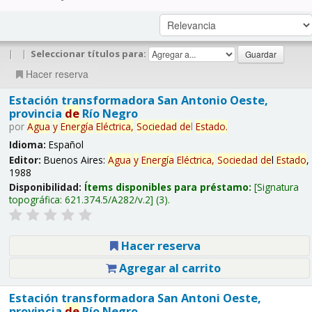
|
|
Seleccionar títulos para:
Hacer reserva
Estación transformadora San Antonio Oeste,
provincia
de
Río Negro
por
Agua
y
Energía
Eléctrica,
Sociedad
de
l
Estado
.
Idioma:
Español
Editor:
Buenos Aires:
Agua
y
Energía
Eléctrica,
Sociedad
de
l
Estado
,
1988
Disponibilidad:
Ítems disponibles para préstamo:
Signatura
topográfica:
621.374.5/A282/v.2
(3).
Hacer reserva
Agregar al carrito
Estación transformadora San Antoni Oeste,
provincia
de
Río Negro