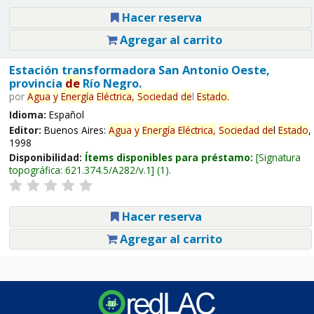
Hacer reserva
Agregar al carrito
Estación transformadora San Antonio Oeste,
provincia
de
Río Negro.
por
Agua
y
Energía
Eléctrica,
Sociedad
de
l
Estado
.
Idioma:
Español
Editor:
Buenos Aires:
Agua
y
Energía
Eléctrica,
Sociedad
de
l
Estado
,
1998
Disponibilidad:
Ítems disponibles para préstamo:
Signatura
topográfica:
621.374.5/A282/v.1
(1).
Hacer reserva
Agregar al carrito