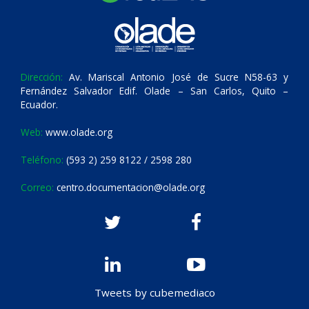
Dirección:
Av. Mariscal Antonio José de Sucre N58-63 y
Fernández Salvador Edif. Olade – San Carlos, Quito –
Ecuador.
Web:
www.olade.org
Teléfono:
(593 2) 259 8122 / 2598 280
Correo:
centro.documentacion@olade.org
Tweets by cubemediaco