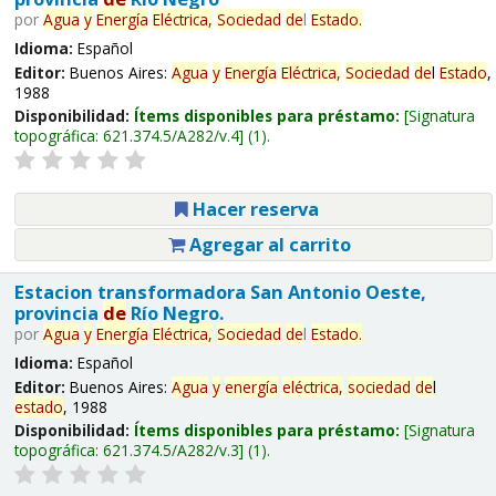
por
Agua
y
Energía
Eléctrica,
Sociedad
de
l
Estado
.
Idioma:
Español
Editor:
Buenos Aires:
Agua
y
Energía
Eléctrica,
Sociedad
de
l
Estado
,
1988
Disponibilidad:
Ítems disponibles para préstamo:
Signatura
topográfica:
621.374.5/A282/v.4
(1).
Hacer reserva
Agregar al carrito
Estacion transformadora San Antonio Oeste,
provincia
de
Río Negro.
por
Agua
y
Energía
Eléctrica,
Sociedad
de
l
Estado
.
Idioma:
Español
Editor:
Buenos Aires:
Agua
y
energía
eléctrica,
sociedad
de
l
estado
, 1988
Disponibilidad:
Ítems disponibles para préstamo:
Signatura
topográfica:
621.374.5/A282/v.3
(1).