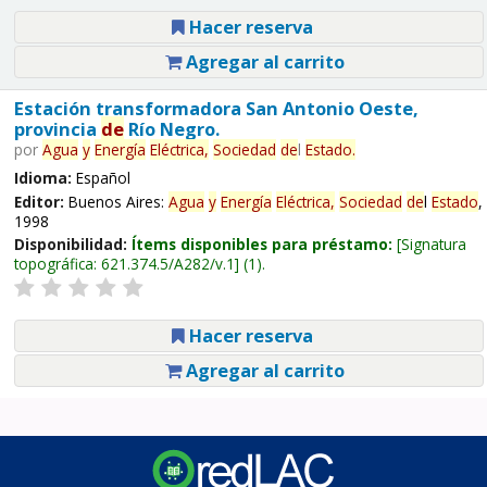
Hacer reserva
Agregar al carrito
Estación transformadora San Antonio Oeste,
provincia
de
Río Negro.
por
Agua
y
Energía
Eléctrica,
Sociedad
de
l
Estado
.
Idioma:
Español
Editor:
Buenos Aires:
Agua
y
Energía
Eléctrica,
Sociedad
de
l
Estado
,
1998
Disponibilidad:
Ítems disponibles para préstamo:
Signatura
topográfica:
621.374.5/A282/v.1
(1).
Hacer reserva
Agregar al carrito