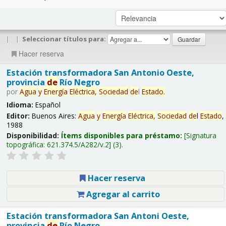
|
|
Seleccionar títulos para:
Hacer reserva
Estación transformadora San Antonio Oeste,
provincia
de
Río Negro
por
Agua
y
Energía
Eléctrica,
Sociedad
de
l
Estado
.
Idioma:
Español
Editor:
Buenos Aires:
Agua
y
Energía
Eléctrica,
Sociedad
de
l
Estado
,
1988
Disponibilidad:
Ítems disponibles para préstamo:
Signatura
topográfica:
621.374.5/A282/v.2
(3).
Hacer reserva
Agregar al carrito
Estación transformadora San Antoni Oeste,
provincia
de
Río Negro