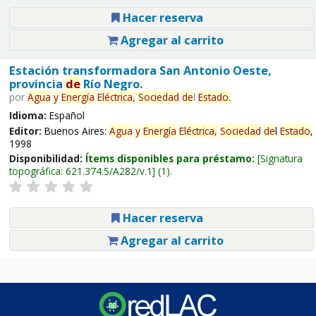
Hacer reserva
Agregar al carrito
Estación transformadora San Antonio Oeste,
provincia
de
Río Negro.
por
Agua
y
Energía
Eléctrica,
Sociedad
de
l
Estado
.
Idioma:
Español
Editor:
Buenos Aires:
Agua
y
Energía
Eléctrica,
Sociedad
de
l
Estado
,
1998
Disponibilidad:
Ítems disponibles para préstamo:
Signatura
topográfica:
621.374.5/A282/v.1
(1).
Hacer reserva
Agregar al carrito