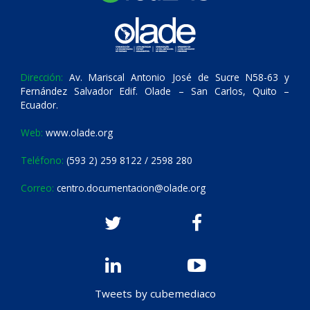
Dirección:
Av. Mariscal Antonio José de Sucre N58-63 y
Fernández Salvador Edif. Olade – San Carlos, Quito –
Ecuador.
Web:
www.olade.org
Teléfono:
(593 2) 259 8122 / 2598 280
Correo:
centro.documentacion@olade.org
Tweets by cubemediaco