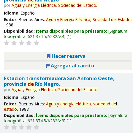
por
Agua
y
Energía
Eléctrica,
Sociedad
de
l
Estado
.
Idioma:
Español
Editor:
Buenos Aires:
Agua
y
Energía
Eléctrica,
Sociedad
de
l
Estado
,
1988
Disponibilidad:
Ítems disponibles para préstamo:
Signatura
topográfica:
621.374.5/A282/v.4
(1).
Hacer reserva
Agregar al carrito
Estacion transformadora San Antonio Oeste,
provincia
de
Río Negro.
por
Agua
y
Energía
Eléctrica,
Sociedad
de
l
Estado
.
Idioma:
Español
Editor:
Buenos Aires:
Agua
y
energía
eléctrica,
sociedad
de
l
estado
, 1988
Disponibilidad:
Ítems disponibles para préstamo:
Signatura
topográfica:
621.374.5/A282/v.3
(1).