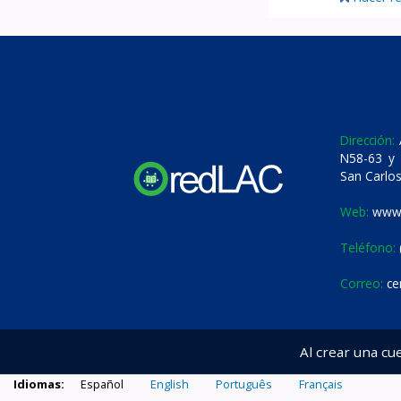
Dirección:
A
N58-63 y 
San Carlos
Web:
www.
Teléfono:
Correo:
ce
Al crear una cu
Idiomas:
Español
English
Português
Français