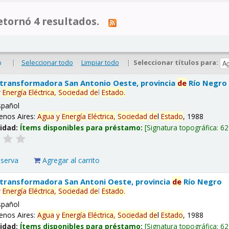
tornó 4 resultados.
|
Seleccionar todo
Limpiar todo
|
Seleccionar títulos para:
o
 transformadora San Antonio Oeste, provincia
de
Río Negro
y
Energía
Eléctrica,
Sociedad
de
l
Estado
.
spañol
enos Aires:
Agua
y
Energía
Eléctrica,
Sociedad
de
l
Estado
, 1988
lidad:
Ítems disponibles para préstamo:
Signatura topográfica:
62
eserva
Agregar al carrito
 transformadora San Antoni Oeste, provincia
de
Río Negro
y
Energía
Eléctrica,
Sociedad
de
l
Estado
.
spañol
enos Aires:
Agua
y
Energía
Eléctrica,
Sociedad
de
l
Estado
, 1988
lidad:
Ítems disponibles para préstamo:
Signatura topográfica:
62