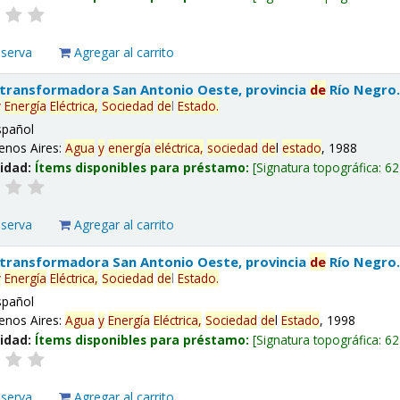
eserva
Agregar al carrito
 transformadora San Antonio Oeste, provincia
de
Río Negro
y
Energía
Eléctrica,
Sociedad
de
l
Estado
.
spañol
enos Aires:
Agua
y
energía
eléctrica,
sociedad
de
l
estado
, 1988
lidad:
Ítems disponibles para préstamo:
Signatura topográfica:
62
eserva
Agregar al carrito
 transformadora San Antonio Oeste, provincia
de
Río Negro
y
Energía
Eléctrica,
Sociedad
de
l
Estado
.
spañol
enos Aires:
Agua
y
Energía
Eléctrica,
Sociedad
de
l
Estado
, 1998
lidad:
Ítems disponibles para préstamo:
Signatura topográfica:
62
eserva
Agregar al carrito