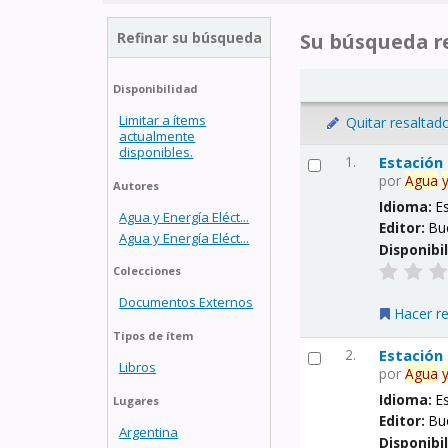
Refinar su búsqueda
Su búsqueda re
Disponibilidad
Limitar a ítems
Quitar resaltad
actualmente
disponibles.
1.
Estación
por
Agua
Autores
Idioma:
E
Agua y Energía Eléct...
Editor:
Bu
Agua y Energía Eléct...
Disponibi
Colecciones
Documentos Externos
Hacer r
Tipos de ítem
2.
Estación
Libros
por
Agua
Idioma:
E
Lugares
Editor:
Bu
Argentina
Disponibi