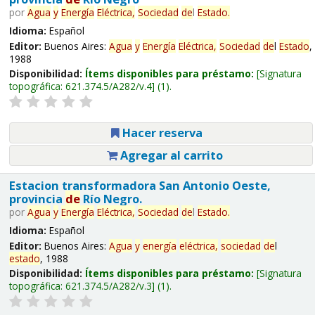
por
Agua
y
Energía
Eléctrica,
Sociedad
de
l
Estado
.
Idioma:
Español
Editor:
Buenos Aires:
Agua
y
Energía
Eléctrica,
Sociedad
de
l
Estado
,
1988
Disponibilidad:
Ítems disponibles para préstamo:
Signatura
topográfica:
621.374.5/A282/v.4
(1).
Hacer reserva
Agregar al carrito
Estacion transformadora San Antonio Oeste,
provincia
de
Río Negro.
por
Agua
y
Energía
Eléctrica,
Sociedad
de
l
Estado
.
Idioma:
Español
Editor:
Buenos Aires:
Agua
y
energía
eléctrica,
sociedad
de
l
estado
, 1988
Disponibilidad:
Ítems disponibles para préstamo:
Signatura
topográfica:
621.374.5/A282/v.3
(1).