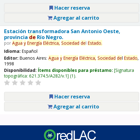
Hacer reserva
Agregar al carrito
Estación transformadora San Antonio Oeste,
provincia
de
Río Negro.
por
Agua
y
Energía
Eléctrica,
Sociedad
de
l
Estado
.
Idioma:
Español
Editor:
Buenos Aires:
Agua
y
Energía
Eléctrica,
Sociedad
de
l
Estado
,
1998
Disponibilidad:
Ítems disponibles para préstamo:
Signatura
topográfica:
621.374.5/A282/v.1
(1).
Hacer reserva
Agregar al carrito