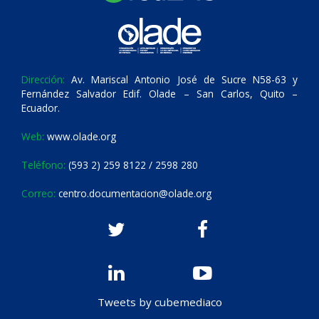
Dirección:
Av. Mariscal Antonio José de Sucre N58-63 y
Fernández Salvador Edif. Olade – San Carlos, Quito –
Ecuador.
Web:
www.olade.org
Teléfono:
(593 2) 259 8122 / 2598 280
Correo:
centro.documentacion@olade.org
Tweets by cubemediaco