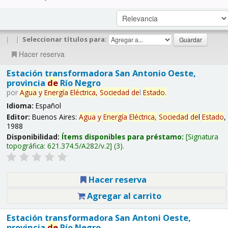
|
|
Seleccionar títulos para:
Hacer reserva
Estación transformadora San Antonio Oeste,
provincia
de
Río Negro
por
Agua
y
Energía
Eléctrica,
Sociedad
de
l
Estado
.
Idioma:
Español
Editor:
Buenos Aires:
Agua
y
Energía
Eléctrica,
Sociedad
de
l
Estado
,
1988
Disponibilidad:
Ítems disponibles para préstamo:
Signatura
topográfica:
621.374.5/A282/v.2
(3).
Hacer reserva
Agregar al carrito
Estación transformadora San Antoni Oeste,
provincia
de
Río Negro