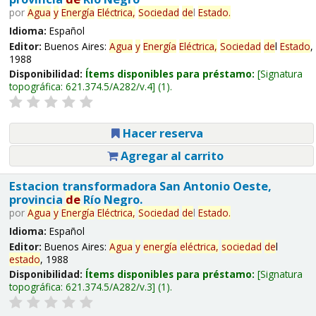
por
Agua
y
Energía
Eléctrica,
Sociedad
de
l
Estado
.
Idioma:
Español
Editor:
Buenos Aires:
Agua
y
Energía
Eléctrica,
Sociedad
de
l
Estado
,
1988
Disponibilidad:
Ítems disponibles para préstamo:
Signatura
topográfica:
621.374.5/A282/v.4
(1).
Hacer reserva
Agregar al carrito
Estacion transformadora San Antonio Oeste,
provincia
de
Río Negro.
por
Agua
y
Energía
Eléctrica,
Sociedad
de
l
Estado
.
Idioma:
Español
Editor:
Buenos Aires:
Agua
y
energía
eléctrica,
sociedad
de
l
estado
, 1988
Disponibilidad:
Ítems disponibles para préstamo:
Signatura
topográfica:
621.374.5/A282/v.3
(1).