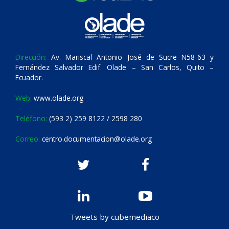
Dirección:
Av. Mariscal Antonio José de Sucre N58-63 y
Fernández Salvador Edif. Olade – San Carlos, Quito –
Ecuador.
Web:
www.olade.org
Teléfono:
(593 2) 259 8122 / 2598 280
Correo:
centro.documentacion@olade.org
Tweets by cubemediaco