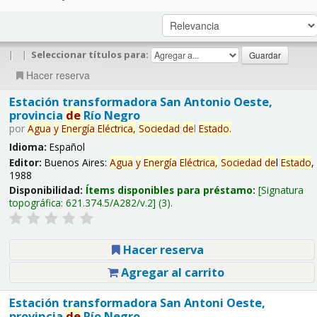
|
|
Seleccionar títulos para:
Hacer reserva
Estación transformadora San Antonio Oeste,
provincia
de
Río Negro
por
Agua
y
Energía
Eléctrica,
Sociedad
de
l
Estado
.
Idioma:
Español
Editor:
Buenos Aires:
Agua
y
Energía
Eléctrica,
Sociedad
de
l
Estado
,
1988
Disponibilidad:
Ítems disponibles para préstamo:
Signatura
topográfica:
621.374.5/A282/v.2
(3).
Hacer reserva
Agregar al carrito
Estación transformadora San Antoni Oeste,
provincia
de
Río Negro