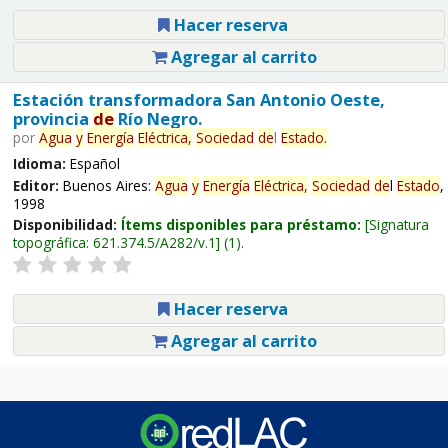
Hacer reserva
Agregar al carrito
Estación transformadora San Antonio Oeste,
provincia
de
Río Negro.
por
Agua
y
Energía
Eléctrica,
Sociedad
de
l
Estado
.
Idioma:
Español
Editor:
Buenos Aires:
Agua
y
Energía
Eléctrica,
Sociedad
de
l
Estado
,
1998
Disponibilidad:
Ítems disponibles para préstamo:
Signatura
topográfica:
621.374.5/A282/v.1
(1).
Hacer reserva
Agregar al carrito