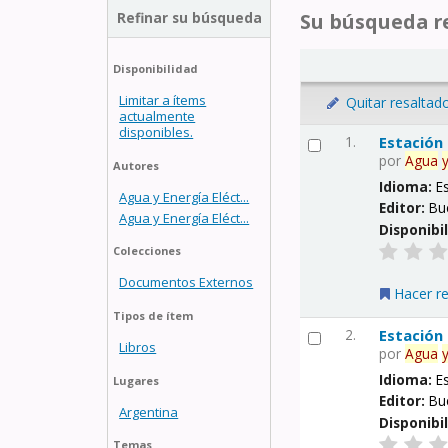
Refinar su búsqueda
Su búsqueda re
Disponibilidad
Limitar a ítems
Quitar resaltad
actualmente
disponibles.
1.
Estación
por
Agua
Autores
Idioma:
E
Agua y Energía Eléct...
Editor:
Bu
Agua y Energía Eléct...
Disponibi
Colecciones
Documentos Externos
Hacer r
Tipos de ítem
2.
Estación
Libros
por
Agua
Idioma:
E
Lugares
Editor:
Bu
Argentina
Disponibi
Temas