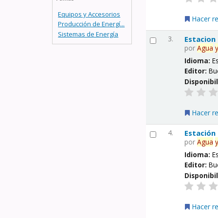
Equipos y Accesorios
Hacer r
Producción de Energí...
Sistemas de Energía
3.
Estacion
por
Agua
Idioma:
E
Editor:
Bu
Disponibi
Hacer r
4.
Estación
por
Agua
Idioma:
E
Editor:
Bu
Disponibi
Hacer r