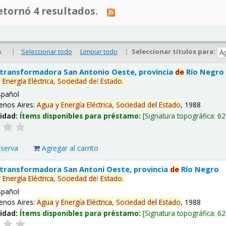
tornó 4 resultados.
|
Seleccionar todo
Limpiar todo
|
Seleccionar títulos para:
o
 transformadora San Antonio Oeste, provincia
de
Río Negro
y
Energía
Eléctrica,
Sociedad
de
l
Estado
.
spañol
enos Aires:
Agua
y
Energía
Eléctrica,
Sociedad
de
l
Estado
, 1988
lidad:
Ítems disponibles para préstamo:
Signatura topográfica:
62
eserva
Agregar al carrito
 transformadora San Antoni Oeste, provincia
de
Río Negro
y
Energía
Eléctrica,
Sociedad
de
l
Estado
.
spañol
enos Aires:
Agua
y
Energía
Eléctrica,
Sociedad
de
l
Estado
, 1988
lidad:
Ítems disponibles para préstamo:
Signatura topográfica:
62