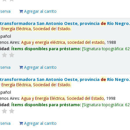
eserva
Agregar al carrito
 transformadora San Antonio Oeste, provincia
de
Río Negro
y
Energía
Eléctrica,
Sociedad
de
l
Estado
.
spañol
enos Aires:
Agua
y
energía
eléctrica,
sociedad
de
l
estado
, 1988
lidad:
Ítems disponibles para préstamo:
Signatura topográfica:
62
eserva
Agregar al carrito
 transformadora San Antonio Oeste, provincia
de
Río Negro
y
Energía
Eléctrica,
Sociedad
de
l
Estado
.
spañol
enos Aires:
Agua
y
Energía
Eléctrica,
Sociedad
de
l
Estado
, 1998
lidad:
Ítems disponibles para préstamo:
Signatura topográfica:
62
eserva
Agregar al carrito