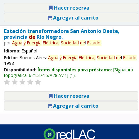
Hacer reserva
Agregar al carrito
Estación transformadora San Antonio Oeste,
provincia
de
Río Negro.
por
Agua
y
Energía
Eléctrica,
Sociedad
de
l
Estado
.
Idioma:
Español
Editor:
Buenos Aires:
Agua
y
Energía
Eléctrica,
Sociedad
de
l
Estado
,
1998
Disponibilidad:
Ítems disponibles para préstamo:
Signatura
topográfica:
621.374.5/A282/v.1
(1).
Hacer reserva
Agregar al carrito