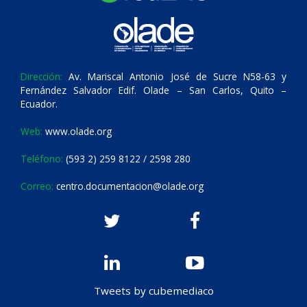
Dirección:
Av. Mariscal Antonio José de Sucre N58-63 y
Fernández Salvador Edif. Olade – San Carlos, Quito –
Ecuador.
Web:
www.olade.org
Teléfono:
(593 2) 259 8122 / 2598 280
Correo:
centro.documentacion@olade.org
Tweets by cubemediaco