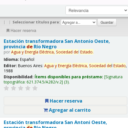
|
|
Seleccionar títulos para:
Hacer reserva
Estación transformadora San Antonio Oeste,
provincia
de
Río Negro
por
Agua
y
Energía
Eléctrica,
Sociedad
de
l
Estado
.
Idioma:
Español
Editor:
Buenos Aires:
Agua
y
Energía
Eléctrica,
Sociedad
de
l
Estado
,
1988
Disponibilidad:
Ítems disponibles para préstamo:
Signatura
topográfica:
621.374.5/A282/v.2
(3).
Hacer reserva
Agregar al carrito
Estación transformadora San Antoni Oeste,
provincia
de
Río Negro