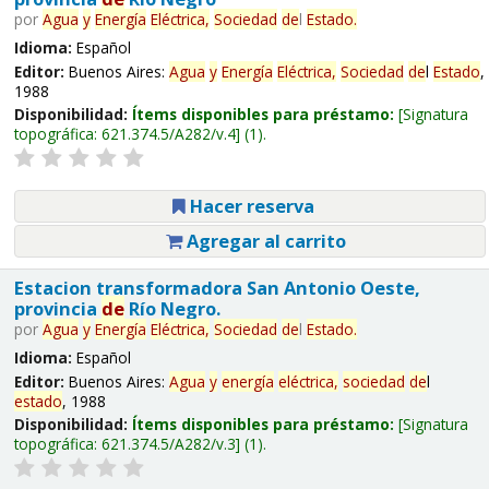
por
Agua
y
Energía
Eléctrica,
Sociedad
de
l
Estado
.
Idioma:
Español
Editor:
Buenos Aires:
Agua
y
Energía
Eléctrica,
Sociedad
de
l
Estado
,
1988
Disponibilidad:
Ítems disponibles para préstamo:
Signatura
topográfica:
621.374.5/A282/v.4
(1).
Hacer reserva
Agregar al carrito
Estacion transformadora San Antonio Oeste,
provincia
de
Río Negro.
por
Agua
y
Energía
Eléctrica,
Sociedad
de
l
Estado
.
Idioma:
Español
Editor:
Buenos Aires:
Agua
y
energía
eléctrica,
sociedad
de
l
estado
, 1988
Disponibilidad:
Ítems disponibles para préstamo:
Signatura
topográfica:
621.374.5/A282/v.3
(1).