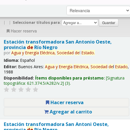
|
|
Seleccionar títulos para:
Hacer reserva
Estación transformadora San Antonio Oeste,
provincia
de
Río Negro
por
Agua
y
Energía
Eléctrica,
Sociedad
de
l
Estado
.
Idioma:
Español
Editor:
Buenos Aires:
Agua
y
Energía
Eléctrica,
Sociedad
de
l
Estado
,
1988
Disponibilidad:
Ítems disponibles para préstamo:
Signatura
topográfica:
621.374.5/A282/v.2
(3).
Hacer reserva
Agregar al carrito
Estación transformadora San Antoni Oeste,
provincia
de
Río Negro