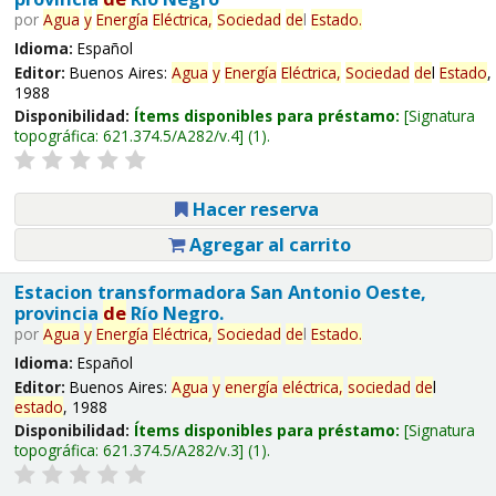
por
Agua
y
Energía
Eléctrica,
Sociedad
de
l
Estado
.
Idioma:
Español
Editor:
Buenos Aires:
Agua
y
Energía
Eléctrica,
Sociedad
de
l
Estado
,
1988
Disponibilidad:
Ítems disponibles para préstamo:
Signatura
topográfica:
621.374.5/A282/v.4
(1).
Hacer reserva
Agregar al carrito
Estacion transformadora San Antonio Oeste,
provincia
de
Río Negro.
por
Agua
y
Energía
Eléctrica,
Sociedad
de
l
Estado
.
Idioma:
Español
Editor:
Buenos Aires:
Agua
y
energía
eléctrica,
sociedad
de
l
estado
, 1988
Disponibilidad:
Ítems disponibles para préstamo:
Signatura
topográfica:
621.374.5/A282/v.3
(1).