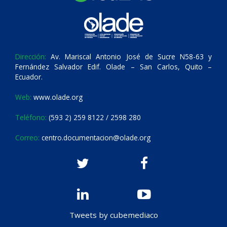
Dirección:
Av. Mariscal Antonio José de Sucre N58-63 y
Fernández Salvador Edif. Olade – San Carlos, Quito –
Ecuador.
Web:
www.olade.org
Teléfono:
(593 2) 259 8122 / 2598 280
Correo:
centro.documentacion@olade.org
Tweets by cubemediaco