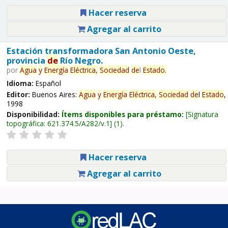
Hacer reserva
Agregar al carrito
Estación transformadora San Antonio Oeste,
provincia
de
Río Negro.
por
Agua
y
Energía
Eléctrica,
Sociedad
de
l
Estado
.
Idioma:
Español
Editor:
Buenos Aires:
Agua
y
Energía
Eléctrica,
Sociedad
de
l
Estado
,
1998
Disponibilidad:
Ítems disponibles para préstamo:
Signatura
topográfica:
621.374.5/A282/v.1
(1).
Hacer reserva
Agregar al carrito