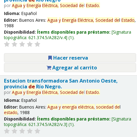
por
Agua
y
Energía
Eléctrica,
Sociedad
de
l
Estado
.
Idioma:
Español
Editor:
Buenos Aires:
Agua
y
Energía
Eléctrica,
Sociedad
de
l
Estado
,
1988
Disponibilidad:
Ítems disponibles para préstamo:
Signatura
topográfica:
621.374.5/A282/v.4
(1).
Hacer reserva
Agregar al carrito
Estacion transformadora San Antonio Oeste,
provincia
de
Río Negro.
por
Agua
y
Energía
Eléctrica,
Sociedad
de
l
Estado
.
Idioma:
Español
Editor:
Buenos Aires:
Agua
y
energía
eléctrica,
sociedad
de
l
estado
, 1988
Disponibilidad:
Ítems disponibles para préstamo:
Signatura
topográfica:
621.374.5/A282/v.3
(1).