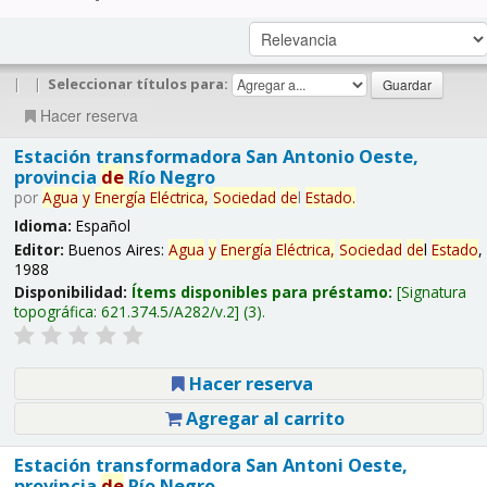
|
|
Seleccionar títulos para:
Hacer reserva
Estación transformadora San Antonio Oeste,
provincia
de
Río Negro
por
Agua
y
Energía
Eléctrica,
Sociedad
de
l
Estado
.
Idioma:
Español
Editor:
Buenos Aires:
Agua
y
Energía
Eléctrica,
Sociedad
de
l
Estado
,
1988
Disponibilidad:
Ítems disponibles para préstamo:
Signatura
topográfica:
621.374.5/A282/v.2
(3).
Hacer reserva
Agregar al carrito
Estación transformadora San Antoni Oeste,
provincia
de
Río Negro