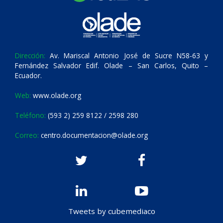
Dirección:
Av. Mariscal Antonio José de Sucre N58-63 y
Fernández Salvador Edif. Olade – San Carlos, Quito –
Ecuador.
Web:
www.olade.org
Teléfono:
(593 2) 259 8122 / 2598 280
Correo:
centro.documentacion@olade.org
Tweets by cubemediaco