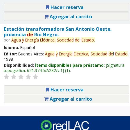
Hacer reserva
Agregar al carrito
Estación transformadora San Antonio Oeste,
provincia
de
Río Negro.
por
Agua
y
Energía
Eléctrica,
Sociedad
de
l
Estado
.
Idioma:
Español
Editor:
Buenos Aires:
Agua
y
Energía
Eléctrica,
Sociedad
de
l
Estado
,
1998
Disponibilidad:
Ítems disponibles para préstamo:
Signatura
topográfica:
621.374.5/A282/v.1
(1).
Hacer reserva
Agregar al carrito