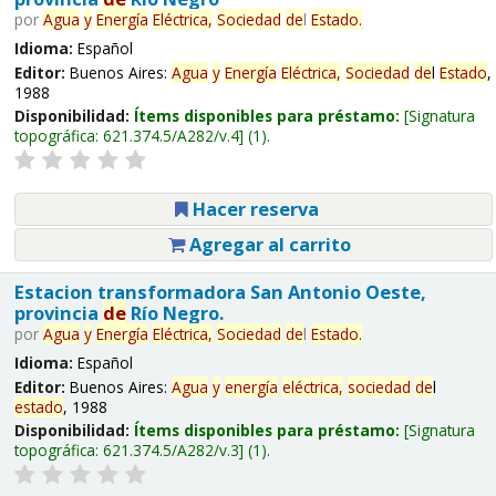
por
Agua
y
Energía
Eléctrica,
Sociedad
de
l
Estado
.
Idioma:
Español
Editor:
Buenos Aires:
Agua
y
Energía
Eléctrica,
Sociedad
de
l
Estado
,
1988
Disponibilidad:
Ítems disponibles para préstamo:
Signatura
topográfica:
621.374.5/A282/v.4
(1).
Hacer reserva
Agregar al carrito
Estacion transformadora San Antonio Oeste,
provincia
de
Río Negro.
por
Agua
y
Energía
Eléctrica,
Sociedad
de
l
Estado
.
Idioma:
Español
Editor:
Buenos Aires:
Agua
y
energía
eléctrica,
sociedad
de
l
estado
, 1988
Disponibilidad:
Ítems disponibles para préstamo:
Signatura
topográfica:
621.374.5/A282/v.3
(1).