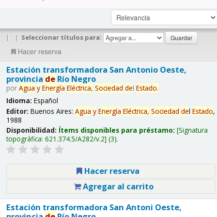
|
|
Seleccionar títulos para:
Hacer reserva
Estación transformadora San Antonio Oeste,
provincia
de
Río Negro
por
Agua
y
Energía
Eléctrica,
Sociedad
de
l
Estado
.
Idioma:
Español
Editor:
Buenos Aires:
Agua
y
Energía
Eléctrica,
Sociedad
de
l
Estado
,
1988
Disponibilidad:
Ítems disponibles para préstamo:
Signatura
topográfica:
621.374.5/A282/v.2
(3).
Hacer reserva
Agregar al carrito
Estación transformadora San Antoni Oeste,
provincia
de
Río Negro