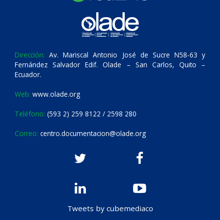
Dirección:
Av. Mariscal Antonio José de Sucre N58-63 y
Fernández Salvador Edif. Olade – San Carlos, Quito –
Ecuador.
Web:
www.olade.org
Teléfono:
(593 2) 259 8122 / 2598 280
Correo:
centro.documentacion@olade.org
Tweets by cubemediaco