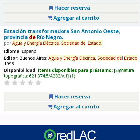
Hacer reserva
Agregar al carrito
Estación transformadora San Antonio Oeste,
provincia
de
Río Negro.
por
Agua
y
Energía
Eléctrica,
Sociedad
de
l
Estado
.
Idioma:
Español
Editor:
Buenos Aires:
Agua
y
Energía
Eléctrica,
Sociedad
de
l
Estado
,
1998
Disponibilidad:
Ítems disponibles para préstamo:
Signatura
topográfica:
621.374.5/A282/v.1
(1).
Hacer reserva
Agregar al carrito