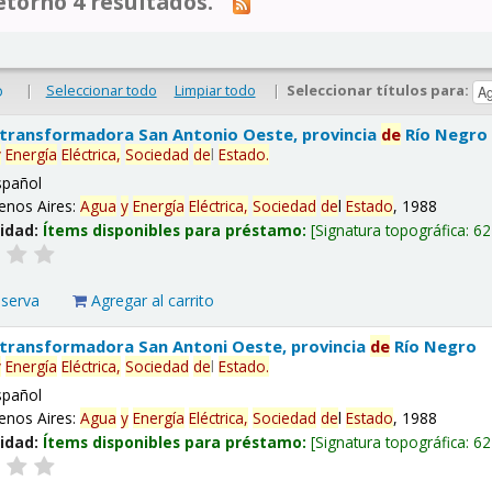
tornó 4 resultados.
|
Seleccionar todo
Limpiar todo
|
Seleccionar títulos para:
o
 transformadora San Antonio Oeste, provincia
de
Río Negro
y
Energía
Eléctrica,
Sociedad
de
l
Estado
.
spañol
enos Aires:
Agua
y
Energía
Eléctrica,
Sociedad
de
l
Estado
, 1988
lidad:
Ítems disponibles para préstamo:
Signatura topográfica:
62
eserva
Agregar al carrito
 transformadora San Antoni Oeste, provincia
de
Río Negro
y
Energía
Eléctrica,
Sociedad
de
l
Estado
.
spañol
enos Aires:
Agua
y
Energía
Eléctrica,
Sociedad
de
l
Estado
, 1988
lidad:
Ítems disponibles para préstamo:
Signatura topográfica:
62