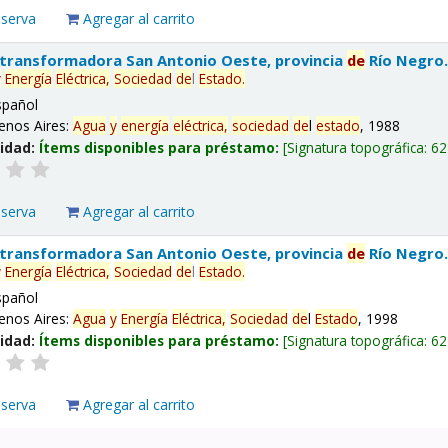
eserva
Agregar al carrito
 transformadora San Antonio Oeste, provincia
de
Río Negro
y
Energía
Eléctrica,
Sociedad
de
l
Estado
.
spañol
enos Aires:
Agua
y
energía
eléctrica,
sociedad
de
l
estado
, 1988
lidad:
Ítems disponibles para préstamo:
Signatura topográfica:
62
eserva
Agregar al carrito
 transformadora San Antonio Oeste, provincia
de
Río Negro
y
Energía
Eléctrica,
Sociedad
de
l
Estado
.
spañol
enos Aires:
Agua
y
Energía
Eléctrica,
Sociedad
de
l
Estado
, 1998
lidad:
Ítems disponibles para préstamo:
Signatura topográfica:
62
eserva
Agregar al carrito