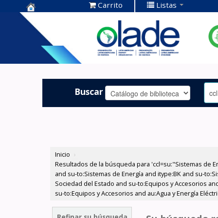
Carrito
Listas
Centro de
Documentación
OLADE -
Buscar
Inicio
›
Resultados de la búsqueda para 'ccl=su:"Sistemas de E
and su-to:Sistemas de Energía and itype:BK and su-to:Si
Sociedad del Estado and su-to:Equipos y Accesorios and
su-to:Equipos y Accesorios and au:Agua y Energía Eléctr
Refinar su búsqueda