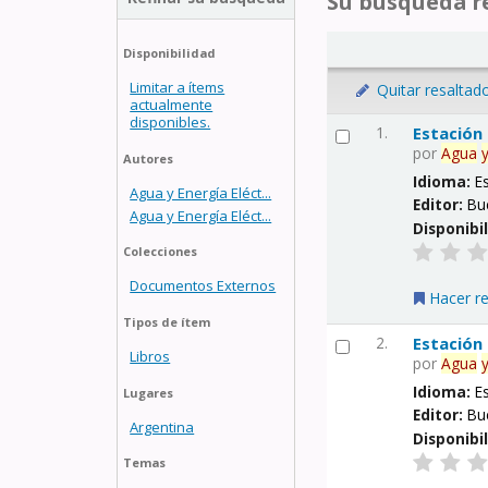
Su búsqueda re
Disponibilidad
Limitar a ítems
Quitar resaltad
actualmente
disponibles.
1.
Estación
por
Agua
Autores
Idioma:
E
Agua y Energía Eléct...
Editor:
Bu
Agua y Energía Eléct...
Disponibi
Colecciones
Documentos Externos
Hacer r
Tipos de ítem
2.
Estación
Libros
por
Agua
Idioma:
E
Lugares
Editor:
Bu
Argentina
Disponibi
Temas