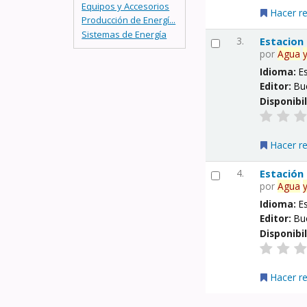
Equipos y Accesorios
Hacer r
Producción de Energí...
Sistemas de Energía
3.
Estacion
por
Agua
Idioma:
E
Editor:
Bu
Disponibi
Hacer r
4.
Estación
por
Agua
Idioma:
E
Editor:
Bu
Disponibi
Hacer r