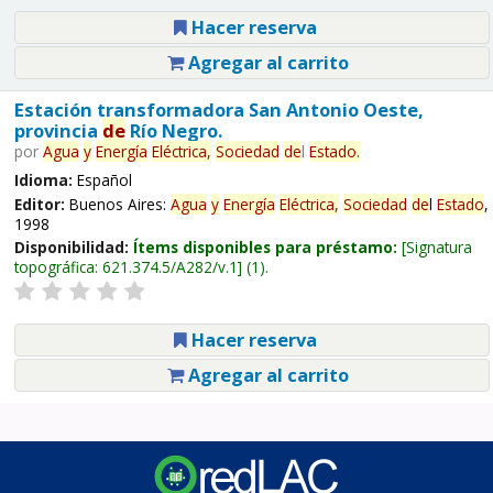
Hacer reserva
Agregar al carrito
Estación transformadora San Antonio Oeste,
provincia
de
Río Negro.
por
Agua
y
Energía
Eléctrica,
Sociedad
de
l
Estado
.
Idioma:
Español
Editor:
Buenos Aires:
Agua
y
Energía
Eléctrica,
Sociedad
de
l
Estado
,
1998
Disponibilidad:
Ítems disponibles para préstamo:
Signatura
topográfica:
621.374.5/A282/v.1
(1).
Hacer reserva
Agregar al carrito