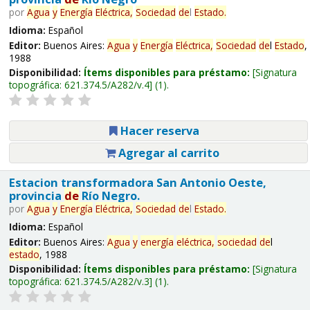
por
Agua
y
Energía
Eléctrica,
Sociedad
de
l
Estado
.
Idioma:
Español
Editor:
Buenos Aires:
Agua
y
Energía
Eléctrica,
Sociedad
de
l
Estado
,
1988
Disponibilidad:
Ítems disponibles para préstamo:
Signatura
topográfica:
621.374.5/A282/v.4
(1).
Hacer reserva
Agregar al carrito
Estacion transformadora San Antonio Oeste,
provincia
de
Río Negro.
por
Agua
y
Energía
Eléctrica,
Sociedad
de
l
Estado
.
Idioma:
Español
Editor:
Buenos Aires:
Agua
y
energía
eléctrica,
sociedad
de
l
estado
, 1988
Disponibilidad:
Ítems disponibles para préstamo:
Signatura
topográfica:
621.374.5/A282/v.3
(1).