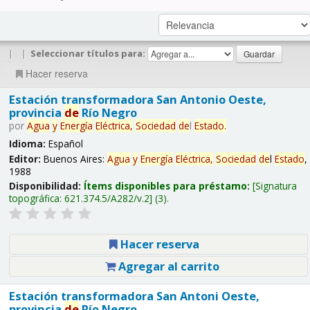
|
|
Seleccionar títulos para:
Hacer reserva
Estación transformadora San Antonio Oeste,
provincia
de
Río Negro
por
Agua
y
Energía
Eléctrica,
Sociedad
de
l
Estado
.
Idioma:
Español
Editor:
Buenos Aires:
Agua
y
Energía
Eléctrica,
Sociedad
de
l
Estado
,
1988
Disponibilidad:
Ítems disponibles para préstamo:
Signatura
topográfica:
621.374.5/A282/v.2
(3).
Hacer reserva
Agregar al carrito
Estación transformadora San Antoni Oeste,
provincia
de
Río Negro