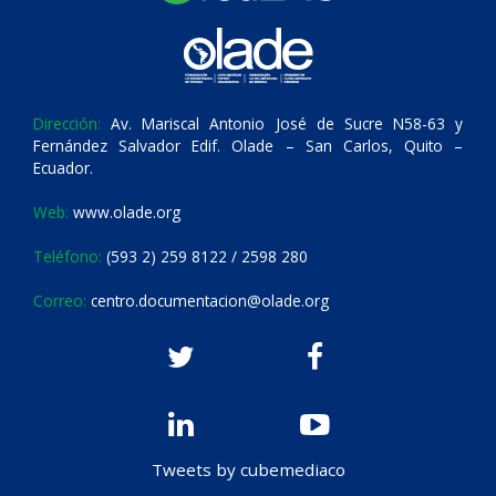
Dirección:
Av. Mariscal Antonio José de Sucre N58-63 y
Fernández Salvador Edif. Olade – San Carlos, Quito –
Ecuador.
Web:
www.olade.org
Teléfono:
(593 2) 259 8122 / 2598 280
Correo:
centro.documentacion@olade.org
Tweets by cubemediaco