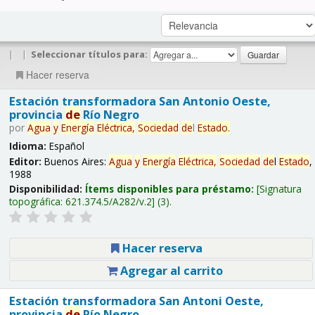
|
|
Seleccionar títulos para:
Hacer reserva
Estación transformadora San Antonio Oeste,
provincia
de
Río Negro
por
Agua
y
Energía
Eléctrica,
Sociedad
de
l
Estado
.
Idioma:
Español
Editor:
Buenos Aires:
Agua
y
Energía
Eléctrica,
Sociedad
de
l
Estado
,
1988
Disponibilidad:
Ítems disponibles para préstamo:
Signatura
topográfica:
621.374.5/A282/v.2
(3).
Hacer reserva
Agregar al carrito
Estación transformadora San Antoni Oeste,
provincia
de
Río Negro