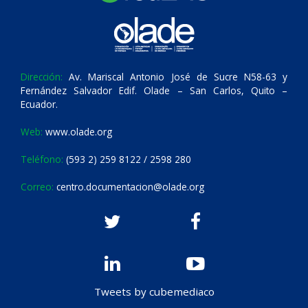
Dirección:
Av. Mariscal Antonio José de Sucre N58-63 y
Fernández Salvador Edif. Olade – San Carlos, Quito –
Ecuador.
Web:
www.olade.org
Teléfono:
(593 2) 259 8122 / 2598 280
Correo:
centro.documentacion@olade.org
Tweets by cubemediaco