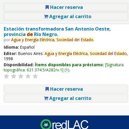
Hacer reserva
Agregar al carrito
Estación transformadora San Antonio Oeste,
provincia
de
Río Negro.
por
Agua
y
Energía
Eléctrica,
Sociedad
de
l
Estado
.
Idioma:
Español
Editor:
Buenos Aires:
Agua
y
Energía
Eléctrica,
Sociedad
de
l
Estado
,
1998
Disponibilidad:
Ítems disponibles para préstamo:
Signatura
topográfica:
621.374.5/A282/v.1
(1).
Hacer reserva
Agregar al carrito