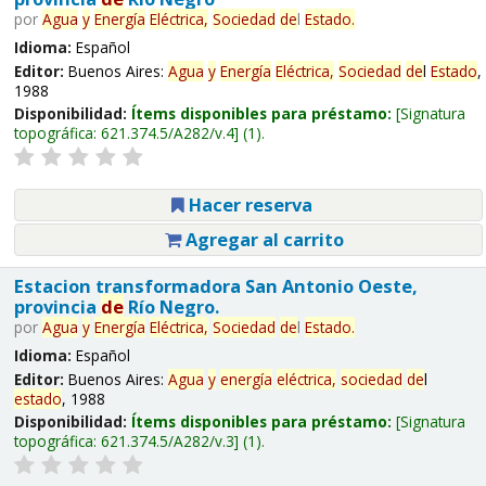
por
Agua
y
Energía
Eléctrica,
Sociedad
de
l
Estado
.
Idioma:
Español
Editor:
Buenos Aires:
Agua
y
Energía
Eléctrica,
Sociedad
de
l
Estado
,
1988
Disponibilidad:
Ítems disponibles para préstamo:
Signatura
topográfica:
621.374.5/A282/v.4
(1).
Hacer reserva
Agregar al carrito
Estacion transformadora San Antonio Oeste,
provincia
de
Río Negro.
por
Agua
y
Energía
Eléctrica,
Sociedad
de
l
Estado
.
Idioma:
Español
Editor:
Buenos Aires:
Agua
y
energía
eléctrica,
sociedad
de
l
estado
, 1988
Disponibilidad:
Ítems disponibles para préstamo:
Signatura
topográfica:
621.374.5/A282/v.3
(1).