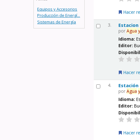
Equipos y Accesorios
Hacer r
Producción de Energí...
Sistemas de Energía
3.
Estacion
por
Agua
Idioma:
E
Editor:
Bu
Disponibi
Hacer r
4.
Estación
por
Agua
Idioma:
E
Editor:
Bu
Disponibi
Hacer r