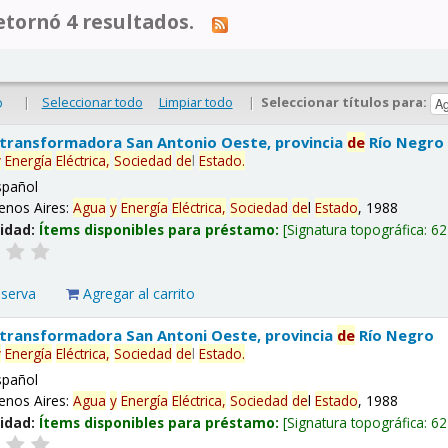
tornó 4 resultados.
|
Seleccionar todo
Limpiar todo
|
Seleccionar títulos para:
o
 transformadora San Antonio Oeste, provincia
de
Río Negro
y
Energía
Eléctrica,
Sociedad
de
l
Estado
.
spañol
enos Aires:
Agua
y
Energía
Eléctrica,
Sociedad
de
l
Estado
, 1988
lidad:
Ítems disponibles para préstamo:
Signatura topográfica:
62
eserva
Agregar al carrito
 transformadora San Antoni Oeste, provincia
de
Río Negro
y
Energía
Eléctrica,
Sociedad
de
l
Estado
.
spañol
enos Aires:
Agua
y
Energía
Eléctrica,
Sociedad
de
l
Estado
, 1988
lidad:
Ítems disponibles para préstamo:
Signatura topográfica:
62