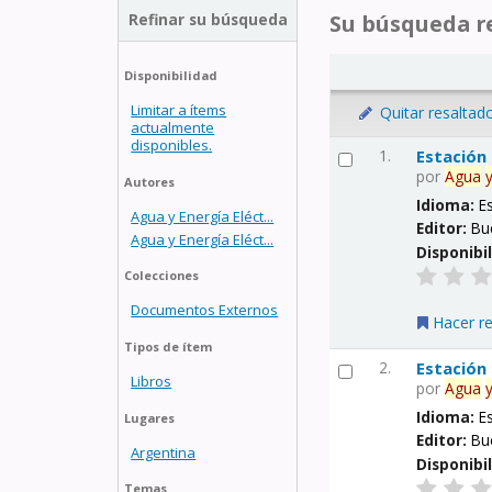
Refinar su búsqueda
Su búsqueda re
Disponibilidad
Limitar a ítems
Quitar resaltad
actualmente
disponibles.
1.
Estación
por
Agua
Autores
Idioma:
E
Agua y Energía Eléct...
Editor:
Bu
Agua y Energía Eléct...
Disponibi
Colecciones
Documentos Externos
Hacer r
Tipos de ítem
2.
Estación
Libros
por
Agua
Idioma:
E
Lugares
Editor:
Bu
Argentina
Disponibi
Temas