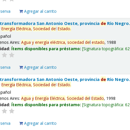
eserva
Agregar al carrito
 transformadora San Antonio Oeste, provincia
de
Río Negro
y
Energía
Eléctrica,
Sociedad
de
l
Estado
.
spañol
enos Aires:
Agua
y
energía
eléctrica,
sociedad
de
l
estado
, 1988
lidad:
Ítems disponibles para préstamo:
Signatura topográfica:
62
eserva
Agregar al carrito
 transformadora San Antonio Oeste, provincia
de
Río Negro
y
Energía
Eléctrica,
Sociedad
de
l
Estado
.
spañol
enos Aires:
Agua
y
Energía
Eléctrica,
Sociedad
de
l
Estado
, 1998
lidad:
Ítems disponibles para préstamo:
Signatura topográfica:
62
eserva
Agregar al carrito