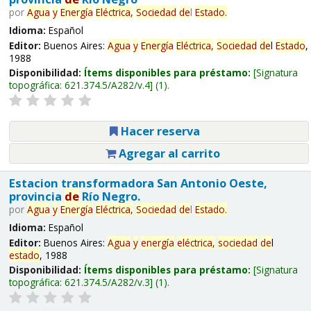
por
Agua
y
Energía
Eléctrica,
Sociedad
de
l
Estado
.
Idioma:
Español
Editor:
Buenos Aires:
Agua
y
Energía
Eléctrica,
Sociedad
de
l
Estado
,
1988
Disponibilidad:
Ítems disponibles para préstamo:
Signatura
topográfica:
621.374.5/A282/v.4
(1).
Hacer reserva
Agregar al carrito
Estacion transformadora San Antonio Oeste,
provincia
de
Río Negro.
por
Agua
y
Energía
Eléctrica,
Sociedad
de
l
Estado
.
Idioma:
Español
Editor:
Buenos Aires:
Agua
y
energía
eléctrica,
sociedad
de
l
estado
, 1988
Disponibilidad:
Ítems disponibles para préstamo:
Signatura
topográfica:
621.374.5/A282/v.3
(1).