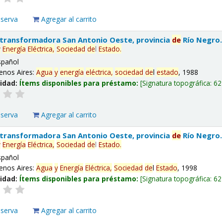
eserva
Agregar al carrito
 transformadora San Antonio Oeste, provincia
de
Río Negro
y
Energía
Eléctrica,
Sociedad
de
l
Estado
.
spañol
enos Aires:
Agua
y
energía
eléctrica,
sociedad
de
l
estado
, 1988
lidad:
Ítems disponibles para préstamo:
Signatura topográfica:
62
eserva
Agregar al carrito
 transformadora San Antonio Oeste, provincia
de
Río Negro
y
Energía
Eléctrica,
Sociedad
de
l
Estado
.
spañol
enos Aires:
Agua
y
Energía
Eléctrica,
Sociedad
de
l
Estado
, 1998
lidad:
Ítems disponibles para préstamo:
Signatura topográfica:
62
eserva
Agregar al carrito