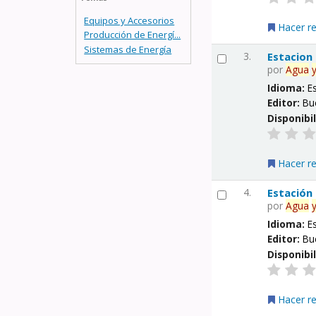
Equipos y Accesorios
Hacer r
Producción de Energí...
Sistemas de Energía
3.
Estacion
por
Agua
Idioma:
E
Editor:
Bu
Disponibi
Hacer r
4.
Estación
por
Agua
Idioma:
E
Editor:
Bu
Disponibi
Hacer r