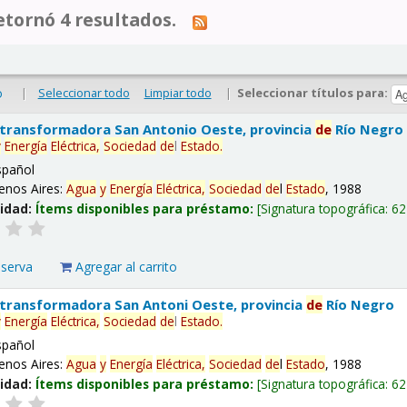
tornó 4 resultados.
|
Seleccionar todo
Limpiar todo
|
Seleccionar títulos para:
o
 transformadora San Antonio Oeste, provincia
de
Río Negro
y
Energía
Eléctrica,
Sociedad
de
l
Estado
.
spañol
enos Aires:
Agua
y
Energía
Eléctrica,
Sociedad
de
l
Estado
, 1988
lidad:
Ítems disponibles para préstamo:
Signatura topográfica:
62
eserva
Agregar al carrito
 transformadora San Antoni Oeste, provincia
de
Río Negro
y
Energía
Eléctrica,
Sociedad
de
l
Estado
.
spañol
enos Aires:
Agua
y
Energía
Eléctrica,
Sociedad
de
l
Estado
, 1988
lidad:
Ítems disponibles para préstamo:
Signatura topográfica:
62