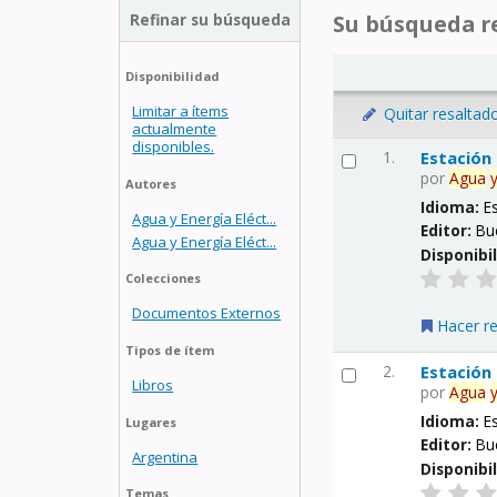
Refinar su búsqueda
Su búsqueda re
Disponibilidad
Limitar a ítems
Quitar resaltad
actualmente
disponibles.
1.
Estación
por
Agua
Autores
Idioma:
E
Agua y Energía Eléct...
Editor:
Bu
Agua y Energía Eléct...
Disponibi
Colecciones
Documentos Externos
Hacer r
Tipos de ítem
2.
Estación
Libros
por
Agua
Idioma:
E
Lugares
Editor:
Bu
Argentina
Disponibi
Temas