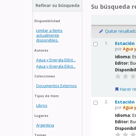
Refinar su búsqueda
Su búsqueda re
Disponibilidad
Limitar a ítems
Quitar resaltad
actualmente
disponibles.
1.
Estación
por
Agua
Autores
Idioma:
E
Agua y Energía Eléct...
Editor:
Bu
Agua y Energía Eléct...
Disponibi
Colecciones
Documentos Externos
Hacer r
Tipos de ítem
2.
Estación
Libros
por
Agua
Idioma:
E
Lugares
Editor:
Bu
Argentina
Disponibi
Temas