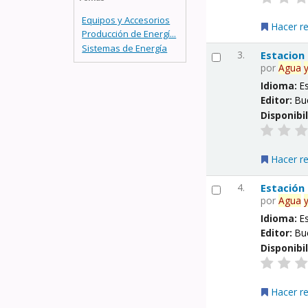
Equipos y Accesorios
Hacer r
Producción de Energí...
Sistemas de Energía
3.
Estacion
por
Agua
Idioma:
E
Editor:
Bu
Disponibi
Hacer r
4.
Estación
por
Agua
Idioma:
E
Editor:
Bu
Disponibi
Hacer r