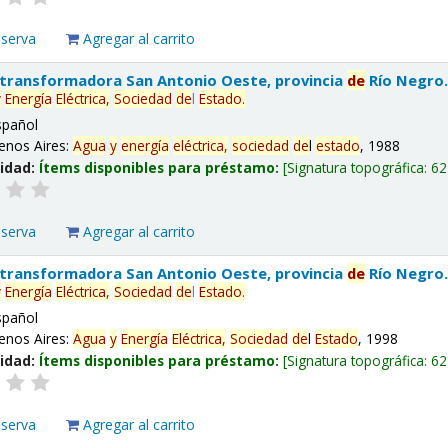
eserva
Agregar al carrito
 transformadora San Antonio Oeste, provincia
de
Río Negro
y
Energía
Eléctrica,
Sociedad
de
l
Estado
.
spañol
enos Aires:
Agua
y
energía
eléctrica,
sociedad
de
l
estado
, 1988
lidad:
Ítems disponibles para préstamo:
Signatura topográfica:
62
eserva
Agregar al carrito
 transformadora San Antonio Oeste, provincia
de
Río Negro
y
Energía
Eléctrica,
Sociedad
de
l
Estado
.
spañol
enos Aires:
Agua
y
Energía
Eléctrica,
Sociedad
de
l
Estado
, 1998
lidad:
Ítems disponibles para préstamo:
Signatura topográfica:
62
eserva
Agregar al carrito