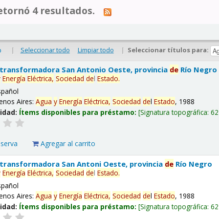
tornó 4 resultados.
|
Seleccionar todo
Limpiar todo
|
Seleccionar títulos para:
o
 transformadora San Antonio Oeste, provincia
de
Río Negro
y
Energía
Eléctrica,
Sociedad
de
l
Estado
.
spañol
enos Aires:
Agua
y
Energía
Eléctrica,
Sociedad
de
l
Estado
, 1988
lidad:
Ítems disponibles para préstamo:
Signatura topográfica:
62
eserva
Agregar al carrito
 transformadora San Antoni Oeste, provincia
de
Río Negro
y
Energía
Eléctrica,
Sociedad
de
l
Estado
.
spañol
enos Aires:
Agua
y
Energía
Eléctrica,
Sociedad
de
l
Estado
, 1988
lidad:
Ítems disponibles para préstamo:
Signatura topográfica:
62