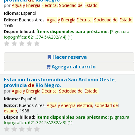
por
Agua
y
Energía
Eléctrica,
Sociedad
de
l
Estado
.
Idioma:
Español
Editor:
Buenos Aires:
Agua
y
Energía
Eléctrica,
Sociedad
de
l
Estado
,
1988
Disponibilidad:
Ítems disponibles para préstamo:
Signatura
topográfica:
621.374.5/A282/v.4
(1).
Hacer reserva
Agregar al carrito
Estacion transformadora San Antonio Oeste,
provincia
de
Río Negro.
por
Agua
y
Energía
Eléctrica,
Sociedad
de
l
Estado
.
Idioma:
Español
Editor:
Buenos Aires:
Agua
y
energía
eléctrica,
sociedad
de
l
estado
, 1988
Disponibilidad:
Ítems disponibles para préstamo:
Signatura
topográfica:
621.374.5/A282/v.3
(1).