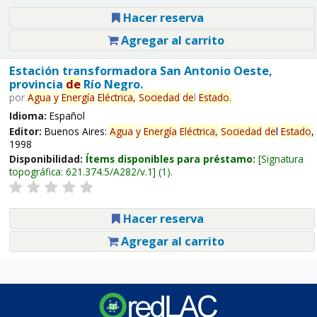
Hacer reserva
Agregar al carrito
Estación transformadora San Antonio Oeste,
provincia
de
Río Negro.
por
Agua
y
Energía
Eléctrica,
Sociedad
de
l
Estado
.
Idioma:
Español
Editor:
Buenos Aires:
Agua
y
Energía
Eléctrica,
Sociedad
de
l
Estado
,
1998
Disponibilidad:
Ítems disponibles para préstamo:
Signatura
topográfica:
621.374.5/A282/v.1
(1).
Hacer reserva
Agregar al carrito