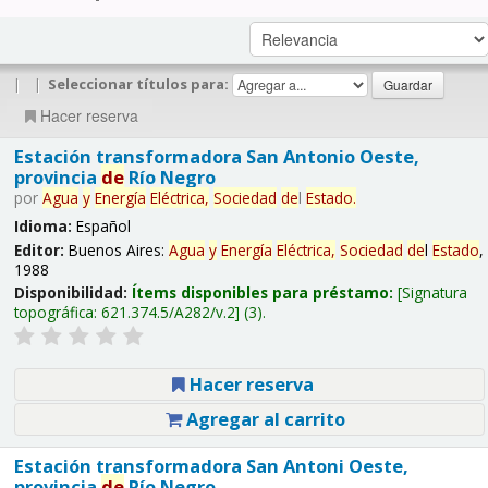
|
|
Seleccionar títulos para:
Hacer reserva
Estación transformadora San Antonio Oeste,
provincia
de
Río Negro
por
Agua
y
Energía
Eléctrica,
Sociedad
de
l
Estado
.
Idioma:
Español
Editor:
Buenos Aires:
Agua
y
Energía
Eléctrica,
Sociedad
de
l
Estado
,
1988
Disponibilidad:
Ítems disponibles para préstamo:
Signatura
topográfica:
621.374.5/A282/v.2
(3).
Hacer reserva
Agregar al carrito
Estación transformadora San Antoni Oeste,
provincia
de
Río Negro