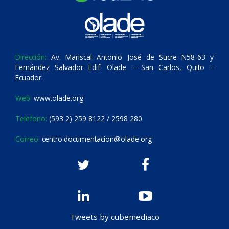
Dirección:
Av. Mariscal Antonio José de Sucre N58-63 y
Fernández Salvador Edif. Olade – San Carlos, Quito –
Ecuador.
Web:
www.olade.org
Teléfono:
(593 2) 259 8122 / 2598 280
Correo:
centro.documentacion@olade.org
Tweets by cubemediaco