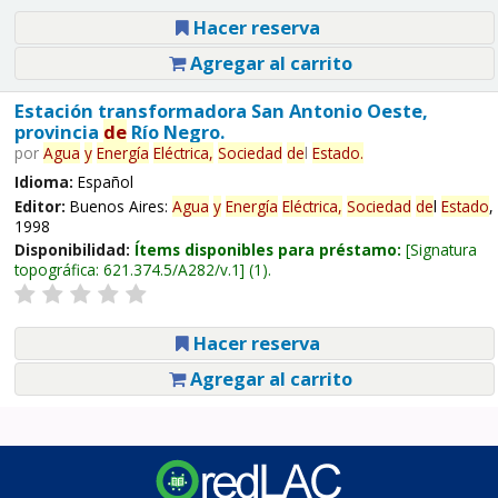
Hacer reserva
Agregar al carrito
Estación transformadora San Antonio Oeste,
provincia
de
Río Negro.
por
Agua
y
Energía
Eléctrica,
Sociedad
de
l
Estado
.
Idioma:
Español
Editor:
Buenos Aires:
Agua
y
Energía
Eléctrica,
Sociedad
de
l
Estado
,
1998
Disponibilidad:
Ítems disponibles para préstamo:
Signatura
topográfica:
621.374.5/A282/v.1
(1).
Hacer reserva
Agregar al carrito