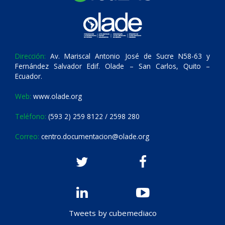
Dirección:
Av. Mariscal Antonio José de Sucre N58-63 y
Fernández Salvador Edif. Olade – San Carlos, Quito –
Ecuador.
Web:
www.olade.org
Teléfono:
(593 2) 259 8122 / 2598 280
Correo:
centro.documentacion@olade.org
Tweets by cubemediaco