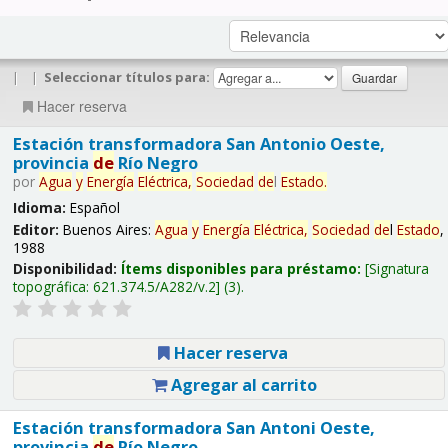
|
|
Seleccionar títulos para:
Hacer reserva
Estación transformadora San Antonio Oeste,
provincia
de
Río Negro
por
Agua
y
Energía
Eléctrica,
Sociedad
de
l
Estado
.
Idioma:
Español
Editor:
Buenos Aires:
Agua
y
Energía
Eléctrica,
Sociedad
de
l
Estado
,
1988
Disponibilidad:
Ítems disponibles para préstamo:
Signatura
topográfica:
621.374.5/A282/v.2
(3).
Hacer reserva
Agregar al carrito
Estación transformadora San Antoni Oeste,
provincia
de
Río Negro