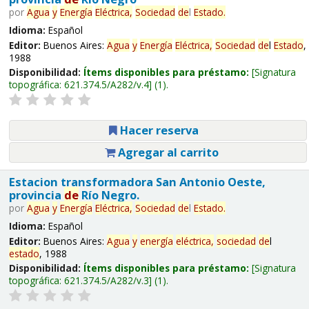
por
Agua
y
Energía
Eléctrica,
Sociedad
de
l
Estado
.
Idioma:
Español
Editor:
Buenos Aires:
Agua
y
Energía
Eléctrica,
Sociedad
de
l
Estado
,
1988
Disponibilidad:
Ítems disponibles para préstamo:
Signatura
topográfica:
621.374.5/A282/v.4
(1).
Hacer reserva
Agregar al carrito
Estacion transformadora San Antonio Oeste,
provincia
de
Río Negro.
por
Agua
y
Energía
Eléctrica,
Sociedad
de
l
Estado
.
Idioma:
Español
Editor:
Buenos Aires:
Agua
y
energía
eléctrica,
sociedad
de
l
estado
, 1988
Disponibilidad:
Ítems disponibles para préstamo:
Signatura
topográfica:
621.374.5/A282/v.3
(1).