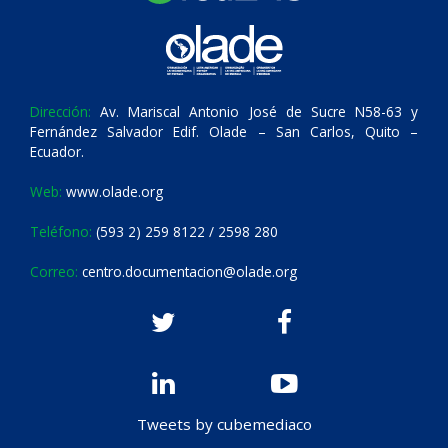
Dirección:
Av. Mariscal Antonio José de Sucre N58-63 y
Fernández Salvador Edif. Olade – San Carlos, Quito –
Ecuador.
Web:
www.olade.org
Teléfono:
(593 2) 259 8122 / 2598 280
Correo:
centro.documentacion@olade.org
Tweets by cubemediaco