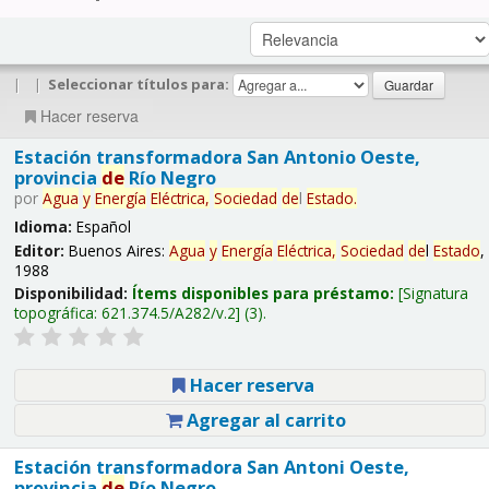
|
|
Seleccionar títulos para:
Hacer reserva
Estación transformadora San Antonio Oeste,
provincia
de
Río Negro
por
Agua
y
Energía
Eléctrica,
Sociedad
de
l
Estado
.
Idioma:
Español
Editor:
Buenos Aires:
Agua
y
Energía
Eléctrica,
Sociedad
de
l
Estado
,
1988
Disponibilidad:
Ítems disponibles para préstamo:
Signatura
topográfica:
621.374.5/A282/v.2
(3).
Hacer reserva
Agregar al carrito
Estación transformadora San Antoni Oeste,
provincia
de
Río Negro