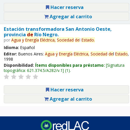
Hacer reserva
Agregar al carrito
Estación transformadora San Antonio Oeste,
provincia
de
Río Negro.
por
Agua
y
Energía
Eléctrica,
Sociedad
de
l
Estado
.
Idioma:
Español
Editor:
Buenos Aires:
Agua
y
Energía
Eléctrica,
Sociedad
de
l
Estado
,
1998
Disponibilidad:
Ítems disponibles para préstamo:
Signatura
topográfica:
621.374.5/A282/v.1
(1).
Hacer reserva
Agregar al carrito