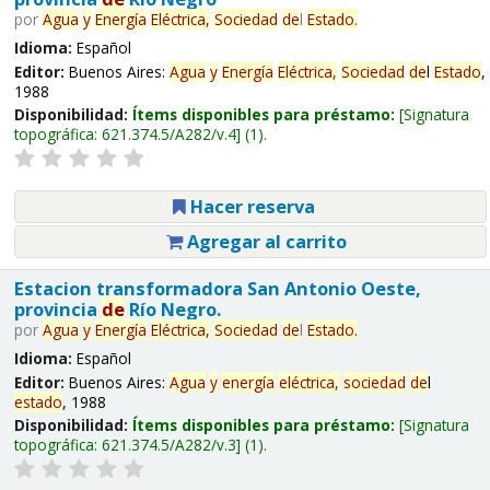
por
Agua
y
Energía
Eléctrica,
Sociedad
de
l
Estado
.
Idioma:
Español
Editor:
Buenos Aires:
Agua
y
Energía
Eléctrica,
Sociedad
de
l
Estado
,
1988
Disponibilidad:
Ítems disponibles para préstamo:
Signatura
topográfica:
621.374.5/A282/v.4
(1).
Hacer reserva
Agregar al carrito
Estacion transformadora San Antonio Oeste,
provincia
de
Río Negro.
por
Agua
y
Energía
Eléctrica,
Sociedad
de
l
Estado
.
Idioma:
Español
Editor:
Buenos Aires:
Agua
y
energía
eléctrica,
sociedad
de
l
estado
, 1988
Disponibilidad:
Ítems disponibles para préstamo:
Signatura
topográfica:
621.374.5/A282/v.3
(1).