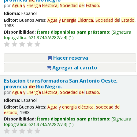
por
Agua
y
Energía
Eléctrica,
Sociedad
de
l
Estado
.
Idioma:
Español
Editor:
Buenos Aires:
Agua
y
Energía
Eléctrica,
Sociedad
de
l
Estado
,
1988
Disponibilidad:
Ítems disponibles para préstamo:
Signatura
topográfica:
621.374.5/A282/v.4
(1).
Hacer reserva
Agregar al carrito
Estacion transformadora San Antonio Oeste,
provincia
de
Río Negro.
por
Agua
y
Energía
Eléctrica,
Sociedad
de
l
Estado
.
Idioma:
Español
Editor:
Buenos Aires:
Agua
y
energía
eléctrica,
sociedad
de
l
estado
, 1988
Disponibilidad:
Ítems disponibles para préstamo:
Signatura
topográfica:
621.374.5/A282/v.3
(1).