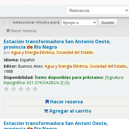
|
|
Seleccionar títulos para:
Hacer reserva
Estación transformadora San Antonio Oeste,
provincia
de
Río Negro
por
Agua
y
Energía
Eléctrica,
Sociedad
de
l
Estado
.
Idioma:
Español
Editor:
Buenos Aires:
Agua
y
Energía
Eléctrica,
Sociedad
de
l
Estado
,
1988
Disponibilidad:
Ítems disponibles para préstamo:
Signatura
topográfica:
621.374.5/A282/v.2
(3).
Hacer reserva
Agregar al carrito
Estación transformadora San Antoni Oeste,
provincia
de
Río Negro