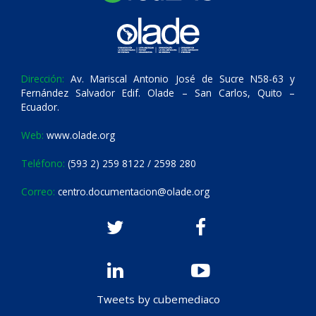
Dirección:
Av. Mariscal Antonio José de Sucre N58-63 y
Fernández Salvador Edif. Olade – San Carlos, Quito –
Ecuador.
Web:
www.olade.org
Teléfono:
(593 2) 259 8122 / 2598 280
Correo:
centro.documentacion@olade.org
Tweets by cubemediaco