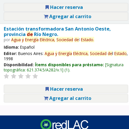
Hacer reserva
Agregar al carrito
Estación transformadora San Antonio Oeste,
provincia
de
Río Negro.
por
Agua
y
Energía
Eléctrica,
Sociedad
de
l
Estado
.
Idioma:
Español
Editor:
Buenos Aires:
Agua
y
Energía
Eléctrica,
Sociedad
de
l
Estado
,
1998
Disponibilidad:
Ítems disponibles para préstamo:
Signatura
topográfica:
621.374.5/A282/v.1
(1).
Hacer reserva
Agregar al carrito