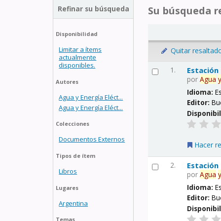
Refinar su búsqueda
Su búsqueda re
Disponibilidad
Limitar a ítems
Quitar resaltad
actualmente
disponibles.
1.
Estación
por
Agua
Autores
Idioma:
E
Agua y Energía Eléct...
Editor:
Bu
Agua y Energía Eléct...
Disponibi
Colecciones
Documentos Externos
Hacer r
Tipos de ítem
2.
Estación
Libros
por
Agua
Idioma:
E
Lugares
Editor:
Bu
Argentina
Disponibi
Temas