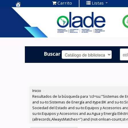
Carrito
Listas
Centro de
Documentación
OLADE -
Buscar
Inicio
›
Resultados de la búsqueda para 'ccl=su:"Sistemas de E
and su-to:Sistemas de Energía and itype:BK and su-to:Si
Sociedad del Estado and su-to:Equipos y Accesorios and
su-to:Equipos y Accesorios and au:Agua y Energía Eléctri
(allrecords,AlwaysMatches='') and (not-onloan-count,st-nu