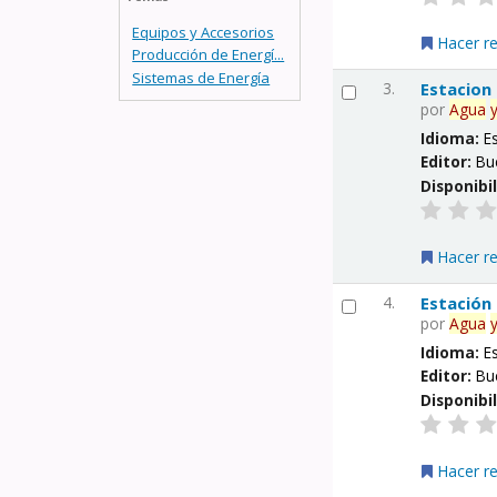
Equipos y Accesorios
Hacer r
Producción de Energí...
Sistemas de Energía
3.
Estacion
por
Agua
Idioma:
E
Editor:
Bu
Disponibi
Hacer r
4.
Estación
por
Agua
Idioma:
E
Editor:
Bu
Disponibi
Hacer r