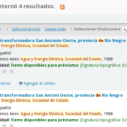
tornó 4 resultados.
|
Seleccionar todo
Limpiar todo
|
Seleccionar títulos para:
o
 transformadora San Antonio Oeste, provincia
de
Río Negro
y
Energía
Eléctrica,
Sociedad
de
l
Estado
.
spañol
enos Aires:
Agua
y
Energía
Eléctrica,
Sociedad
de
l
Estado
, 1988
lidad:
Ítems disponibles para préstamo:
Signatura topográfica:
62
eserva
Agregar al carrito
 transformadora San Antoni Oeste, provincia
de
Río Negro
y
Energía
Eléctrica,
Sociedad
de
l
Estado
.
spañol
enos Aires:
Agua
y
Energía
Eléctrica,
Sociedad
de
l
Estado
, 1988
lidad:
Ítems disponibles para préstamo:
Signatura topográfica:
62