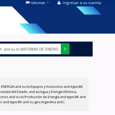
Idiomas
Ingresar a su cuenta
Ir
E ENERGIA and su-to:Equipos y Accesorios and itype:BK
iedad del Estado. and au:Agua y Energía Eléctrica,
sorios and su-to:Producción de Energía and itype:BK and
ado and itype:BK and su-geo:Argentina and (