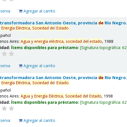
eserva
Agregar al carrito
 transformadora San Antonio Oeste, provincia
de
Río Negro
y
Energía
Eléctrica,
Sociedad
de
l
Estado
.
spañol
enos Aires:
Agua
y
energía
eléctrica,
sociedad
de
l
estado
, 1988
lidad:
Ítems disponibles para préstamo:
Signatura topográfica:
62
eserva
Agregar al carrito
 transformadora San Antonio Oeste, provincia
de
Río Negro
y
Energía
Eléctrica,
Sociedad
de
l
Estado
.
spañol
enos Aires:
Agua
y
Energía
Eléctrica,
Sociedad
de
l
Estado
, 1998
lidad:
Ítems disponibles para préstamo:
Signatura topográfica:
62
eserva
Agregar al carrito