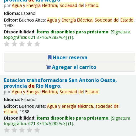
por
Agua
y
Energía
Eléctrica,
Sociedad
de
l
Estado
.
Idioma:
Español
Editor:
Buenos Aires:
Agua
y
Energía
Eléctrica,
Sociedad
de
l
Estado
,
1988
Disponibilidad:
Ítems disponibles para préstamo:
Signatura
topográfica:
621.374.5/A282/v.4
(1).
Hacer reserva
Agregar al carrito
Estacion transformadora San Antonio Oeste,
provincia
de
Río Negro.
por
Agua
y
Energía
Eléctrica,
Sociedad
de
l
Estado
.
Idioma:
Español
Editor:
Buenos Aires:
Agua
y
energía
eléctrica,
sociedad
de
l
estado
, 1988
Disponibilidad:
Ítems disponibles para préstamo:
Signatura
topográfica:
621.374.5/A282/v.3
(1).