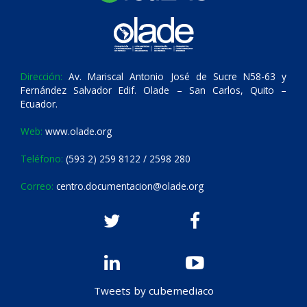
Dirección:
Av. Mariscal Antonio José de Sucre N58-63 y
Fernández Salvador Edif. Olade – San Carlos, Quito –
Ecuador.
Web:
www.olade.org
Teléfono:
(593 2) 259 8122 / 2598 280
Correo:
centro.documentacion@olade.org
Tweets by cubemediaco