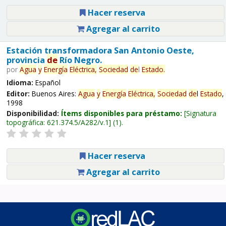
Hacer reserva
Agregar al carrito
Estación transformadora San Antonio Oeste,
provincia
de
Río Negro.
por
Agua
y
Energía
Eléctrica,
Sociedad
de
l
Estado
.
Idioma:
Español
Editor:
Buenos Aires:
Agua
y
Energía
Eléctrica,
Sociedad
de
l
Estado
,
1998
Disponibilidad:
Ítems disponibles para préstamo:
Signatura
topográfica:
621.374.5/A282/v.1
(1).
Hacer reserva
Agregar al carrito