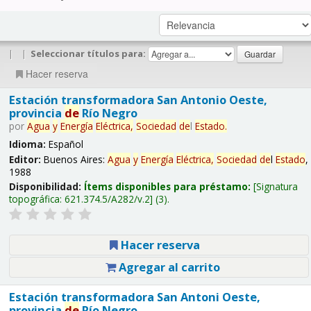
|
|
Seleccionar títulos para:
Hacer reserva
Estación transformadora San Antonio Oeste,
provincia
de
Río Negro
por
Agua
y
Energía
Eléctrica,
Sociedad
de
l
Estado
.
Idioma:
Español
Editor:
Buenos Aires:
Agua
y
Energía
Eléctrica,
Sociedad
de
l
Estado
,
1988
Disponibilidad:
Ítems disponibles para préstamo:
Signatura
topográfica:
621.374.5/A282/v.2
(3).
Hacer reserva
Agregar al carrito
Estación transformadora San Antoni Oeste,
provincia
de
Río Negro