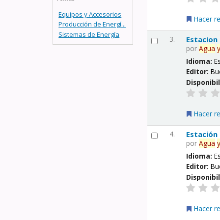
Equipos y Accesorios
Hacer r
Producción de Energí...
Sistemas de Energía
3.
Estacion
por
Agua
Idioma:
E
Editor:
Bu
Disponibi
Hacer r
4.
Estación
por
Agua
Idioma:
E
Editor:
Bu
Disponibi
Hacer r