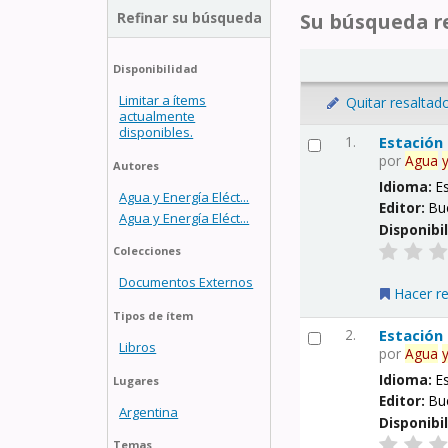
Refinar su búsqueda
Su búsqueda re
Disponibilidad
Limitar a ítems
Quitar resaltad
actualmente
disponibles.
1.
Estación
por
Agua
Autores
Idioma:
E
Agua y Energía Eléct...
Editor:
Bu
Agua y Energía Eléct...
Disponibi
Colecciones
Documentos Externos
Hacer r
Tipos de ítem
2.
Estación
Libros
por
Agua
Idioma:
E
Lugares
Editor:
Bu
Argentina
Disponibi
Temas