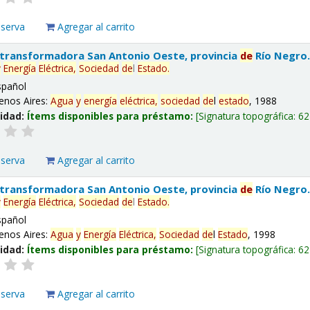
eserva
Agregar al carrito
 transformadora San Antonio Oeste, provincia
de
Río Negro
y
Energía
Eléctrica,
Sociedad
de
l
Estado
.
spañol
enos Aires:
Agua
y
energía
eléctrica,
sociedad
de
l
estado
, 1988
lidad:
Ítems disponibles para préstamo:
Signatura topográfica:
62
eserva
Agregar al carrito
 transformadora San Antonio Oeste, provincia
de
Río Negro
y
Energía
Eléctrica,
Sociedad
de
l
Estado
.
spañol
enos Aires:
Agua
y
Energía
Eléctrica,
Sociedad
de
l
Estado
, 1998
lidad:
Ítems disponibles para préstamo:
Signatura topográfica:
62
eserva
Agregar al carrito