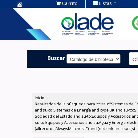
Carrito
Listas
Centro de
Documentación
OLADE -
Buscar
Inicio
›
Resultados de la búsqueda para 'ccl=su:"Sistemas de E
and su-to:Sistemas de Energía and itype:BK and su-to:Si
Sociedad del Estado and su-to:Equipos y Accesorios and
su-to:Equipos y Accesorios and au:Agua y Energía Eléctri
(allrecords,AlwaysMatches='') and (not-onloan-count,st-nu