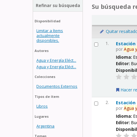
Refinar su búsqueda
Su búsqueda re
Disponibilidad
Limitar a ítems
Quitar resaltad
actualmente
disponibles.
1.
Estación
por
Agua
Autores
Idioma:
E
Agua y Energía Eléct...
Editor:
Bu
Agua y Energía Eléct...
Disponibi
Colecciones
Documentos Externos
Hacer r
Tipos de ítem
2.
Estación
Libros
por
Agua
Idioma:
E
Lugares
Editor:
Bu
Argentina
Disponibi
Temas