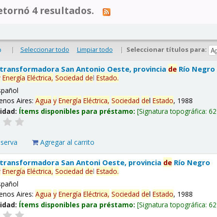
tornó 4 resultados.
|
Seleccionar todo
Limpiar todo
|
Seleccionar títulos para:
o
 transformadora San Antonio Oeste, provincia
de
Río Negro
y
Energía
Eléctrica,
Sociedad
de
l
Estado
.
spañol
enos Aires:
Agua
y
Energía
Eléctrica,
Sociedad
de
l
Estado
, 1988
lidad:
Ítems disponibles para préstamo:
Signatura topográfica:
62
eserva
Agregar al carrito
 transformadora San Antoni Oeste, provincia
de
Río Negro
y
Energía
Eléctrica,
Sociedad
de
l
Estado
.
spañol
enos Aires:
Agua
y
Energía
Eléctrica,
Sociedad
de
l
Estado
, 1988
lidad:
Ítems disponibles para préstamo:
Signatura topográfica:
62