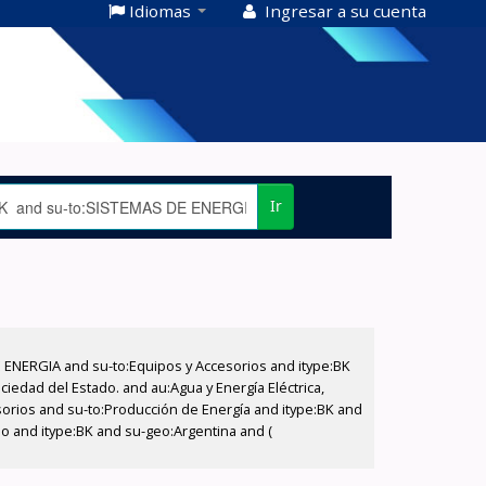
Idiomas
Ingresar a su cuenta
Ir
E ENERGIA and su-to:Equipos y Accesorios and itype:BK
iedad del Estado. and au:Agua y Energía Eléctrica,
sorios and su-to:Producción de Energía and itype:BK and
ado and itype:BK and su-geo:Argentina and (