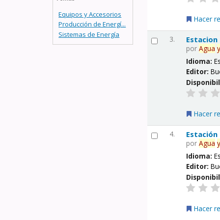
Equipos y Accesorios
Hacer r
Producción de Energí...
Sistemas de Energía
3.
Estacion
por
Agua
Idioma:
E
Editor:
Bu
Disponibi
Hacer r
4.
Estación
por
Agua
Idioma:
E
Editor:
Bu
Disponibi
Hacer r