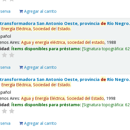
eserva
Agregar al carrito
 transformadora San Antonio Oeste, provincia
de
Río Negro
y
Energía
Eléctrica,
Sociedad
de
l
Estado
.
spañol
enos Aires:
Agua
y
energía
eléctrica,
sociedad
de
l
estado
, 1988
lidad:
Ítems disponibles para préstamo:
Signatura topográfica:
62
eserva
Agregar al carrito
 transformadora San Antonio Oeste, provincia
de
Río Negro
y
Energía
Eléctrica,
Sociedad
de
l
Estado
.
spañol
enos Aires:
Agua
y
Energía
Eléctrica,
Sociedad
de
l
Estado
, 1998
lidad:
Ítems disponibles para préstamo:
Signatura topográfica:
62
eserva
Agregar al carrito