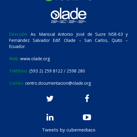
Dirección:
Av. Mariscal Antonio José de Sucre N58-63 y
Fernández Salvador Edif. Olade – San Carlos, Quito –
Ecuador.
Web:
www.olade.org
Teléfono:
(593 2) 259 8122 / 2598 280
Correo:
centro.documentacion@olade.org
Tweets by cubemediaco