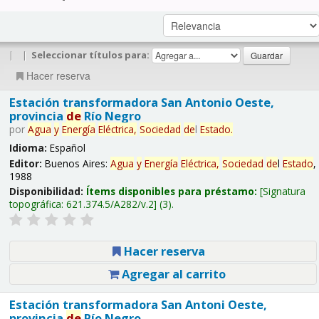
|
|
Seleccionar títulos para:
Hacer reserva
Estación transformadora San Antonio Oeste,
provincia
de
Río Negro
por
Agua
y
Energía
Eléctrica,
Sociedad
de
l
Estado
.
Idioma:
Español
Editor:
Buenos Aires:
Agua
y
Energía
Eléctrica,
Sociedad
de
l
Estado
,
1988
Disponibilidad:
Ítems disponibles para préstamo:
Signatura
topográfica:
621.374.5/A282/v.2
(3).
Hacer reserva
Agregar al carrito
Estación transformadora San Antoni Oeste,
provincia
de
Río Negro