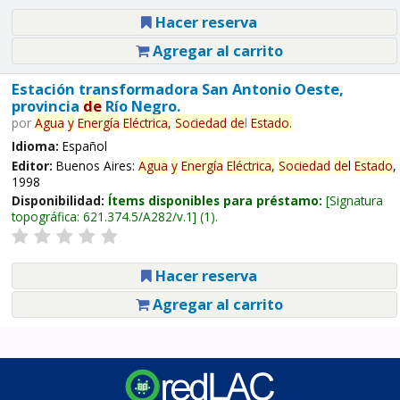
Hacer reserva
Agregar al carrito
Estación transformadora San Antonio Oeste,
provincia
de
Río Negro.
por
Agua
y
Energía
Eléctrica,
Sociedad
de
l
Estado
.
Idioma:
Español
Editor:
Buenos Aires:
Agua
y
Energía
Eléctrica,
Sociedad
de
l
Estado
,
1998
Disponibilidad:
Ítems disponibles para préstamo:
Signatura
topográfica:
621.374.5/A282/v.1
(1).
Hacer reserva
Agregar al carrito