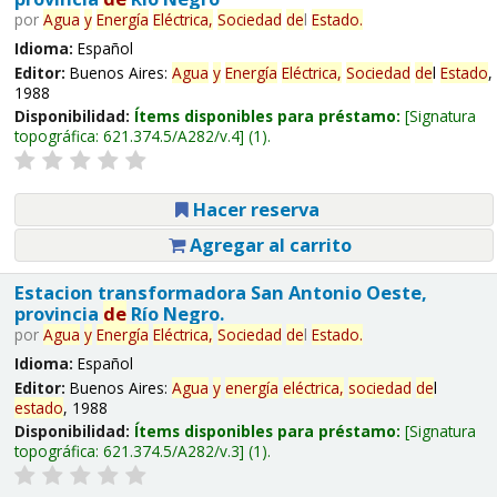
por
Agua
y
Energía
Eléctrica,
Sociedad
de
l
Estado
.
Idioma:
Español
Editor:
Buenos Aires:
Agua
y
Energía
Eléctrica,
Sociedad
de
l
Estado
,
1988
Disponibilidad:
Ítems disponibles para préstamo:
Signatura
topográfica:
621.374.5/A282/v.4
(1).
Hacer reserva
Agregar al carrito
Estacion transformadora San Antonio Oeste,
provincia
de
Río Negro.
por
Agua
y
Energía
Eléctrica,
Sociedad
de
l
Estado
.
Idioma:
Español
Editor:
Buenos Aires:
Agua
y
energía
eléctrica,
sociedad
de
l
estado
, 1988
Disponibilidad:
Ítems disponibles para préstamo:
Signatura
topográfica:
621.374.5/A282/v.3
(1).