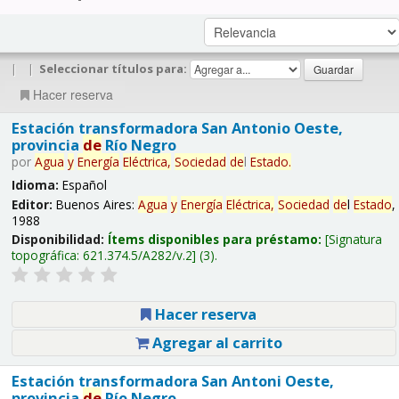
|
|
Seleccionar títulos para:
Hacer reserva
Estación transformadora San Antonio Oeste,
provincia
de
Río Negro
por
Agua
y
Energía
Eléctrica,
Sociedad
de
l
Estado
.
Idioma:
Español
Editor:
Buenos Aires:
Agua
y
Energía
Eléctrica,
Sociedad
de
l
Estado
,
1988
Disponibilidad:
Ítems disponibles para préstamo:
Signatura
topográfica:
621.374.5/A282/v.2
(3).
Hacer reserva
Agregar al carrito
Estación transformadora San Antoni Oeste,
provincia
de
Río Negro