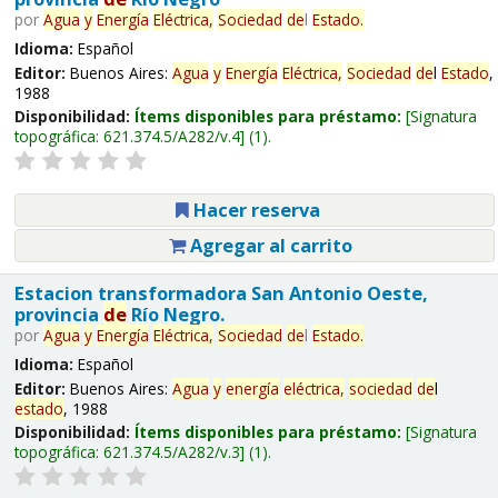
por
Agua
y
Energía
Eléctrica,
Sociedad
de
l
Estado
.
Idioma:
Español
Editor:
Buenos Aires:
Agua
y
Energía
Eléctrica,
Sociedad
de
l
Estado
,
1988
Disponibilidad:
Ítems disponibles para préstamo:
Signatura
topográfica:
621.374.5/A282/v.4
(1).
Hacer reserva
Agregar al carrito
Estacion transformadora San Antonio Oeste,
provincia
de
Río Negro.
por
Agua
y
Energía
Eléctrica,
Sociedad
de
l
Estado
.
Idioma:
Español
Editor:
Buenos Aires:
Agua
y
energía
eléctrica,
sociedad
de
l
estado
, 1988
Disponibilidad:
Ítems disponibles para préstamo:
Signatura
topográfica:
621.374.5/A282/v.3
(1).