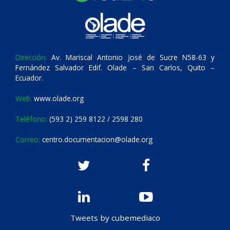
Dirección:
Av. Mariscal Antonio José de Sucre N58-63 y
Fernández Salvador Edif. Olade – San Carlos, Quito –
Ecuador.
Web:
www.olade.org
Teléfono:
(593 2) 259 8122 / 2598 280
Correo:
centro.documentacion@olade.org
Tweets by cubemediaco