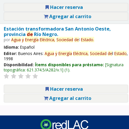
Hacer reserva
Agregar al carrito
Estación transformadora San Antonio Oeste,
provincia
de
Río Negro.
por
Agua
y
Energía
Eléctrica,
Sociedad
de
l
Estado
.
Idioma:
Español
Editor:
Buenos Aires:
Agua
y
Energía
Eléctrica,
Sociedad
de
l
Estado
,
1998
Disponibilidad:
Ítems disponibles para préstamo:
Signatura
topográfica:
621.374.5/A282/v.1
(1).
Hacer reserva
Agregar al carrito