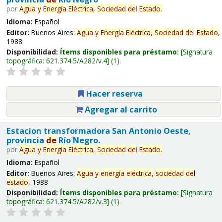
por
Agua
y
Energía
Eléctrica,
Sociedad
de
l
Estado
.
Idioma:
Español
Editor:
Buenos Aires:
Agua
y
Energía
Eléctrica,
Sociedad
de
l
Estado
,
1988
Disponibilidad:
Ítems disponibles para préstamo:
Signatura
topográfica:
621.374.5/A282/v.4
(1).
Hacer reserva
Agregar al carrito
Estacion transformadora San Antonio Oeste,
provincia
de
Río Negro.
por
Agua
y
Energía
Eléctrica,
Sociedad
de
l
Estado
.
Idioma:
Español
Editor:
Buenos Aires:
Agua
y
energía
eléctrica,
sociedad
de
l
estado
, 1988
Disponibilidad:
Ítems disponibles para préstamo:
Signatura
topográfica:
621.374.5/A282/v.3
(1).