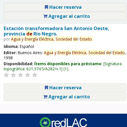
Hacer reserva
Agregar al carrito
Estación transformadora San Antonio Oeste,
provincia
de
Río Negro.
por
Agua
y
Energía
Eléctrica,
Sociedad
de
l
Estado
.
Idioma:
Español
Editor:
Buenos Aires:
Agua
y
Energía
Eléctrica,
Sociedad
de
l
Estado
,
1998
Disponibilidad:
Ítems disponibles para préstamo:
Signatura
topográfica:
621.374.5/A282/v.1
(1).
Hacer reserva
Agregar al carrito