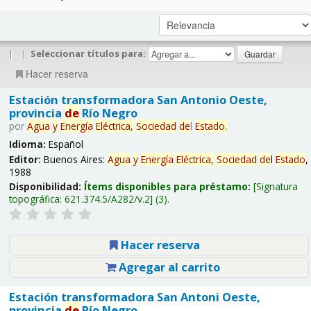
|
|
Seleccionar títulos para:
Hacer reserva
Estación transformadora San Antonio Oeste,
provincia
de
Río Negro
por
Agua
y
Energía
Eléctrica,
Sociedad
de
l
Estado
.
Idioma:
Español
Editor:
Buenos Aires:
Agua
y
Energía
Eléctrica,
Sociedad
de
l
Estado
,
1988
Disponibilidad:
Ítems disponibles para préstamo:
Signatura
topográfica:
621.374.5/A282/v.2
(3).
Hacer reserva
Agregar al carrito
Estación transformadora San Antoni Oeste,
provincia
de
Río Negro