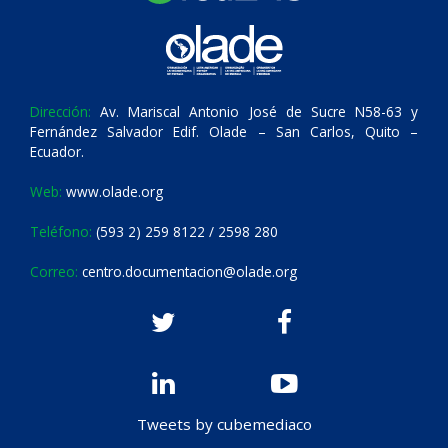
Dirección:
Av. Mariscal Antonio José de Sucre N58-63 y
Fernández Salvador Edif. Olade – San Carlos, Quito –
Ecuador.
Web:
www.olade.org
Teléfono:
(593 2) 259 8122 / 2598 280
Correo:
centro.documentacion@olade.org
Tweets by cubemediaco