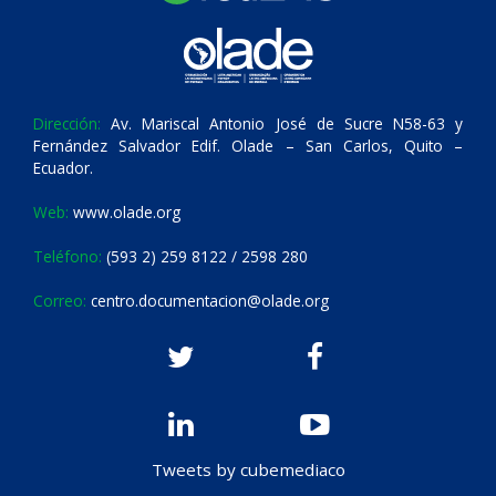
Dirección:
Av. Mariscal Antonio José de Sucre N58-63 y
Fernández Salvador Edif. Olade – San Carlos, Quito –
Ecuador.
Web:
www.olade.org
Teléfono:
(593 2) 259 8122 / 2598 280
Correo:
centro.documentacion@olade.org
Tweets by cubemediaco