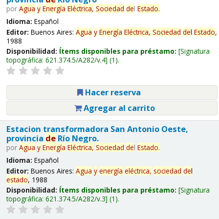
por
Agua
y
Energía
Eléctrica,
Sociedad
de
l
Estado
.
Idioma:
Español
Editor:
Buenos Aires:
Agua
y
Energía
Eléctrica,
Sociedad
de
l
Estado
,
1988
Disponibilidad:
Ítems disponibles para préstamo:
Signatura
topográfica:
621.374.5/A282/v.4
(1).
Hacer reserva
Agregar al carrito
Estacion transformadora San Antonio Oeste,
provincia
de
Río Negro.
por
Agua
y
Energía
Eléctrica,
Sociedad
de
l
Estado
.
Idioma:
Español
Editor:
Buenos Aires:
Agua
y
energía
eléctrica,
sociedad
de
l
estado
, 1988
Disponibilidad:
Ítems disponibles para préstamo:
Signatura
topográfica:
621.374.5/A282/v.3
(1).