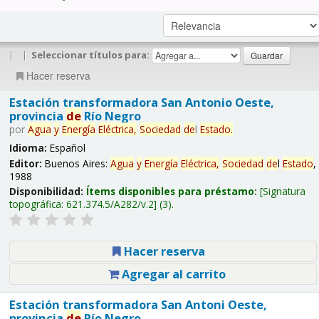
|
|
Seleccionar títulos para:
Hacer reserva
Estación transformadora San Antonio Oeste,
provincia
de
Río Negro
por
Agua
y
Energía
Eléctrica,
Sociedad
de
l
Estado
.
Idioma:
Español
Editor:
Buenos Aires:
Agua
y
Energía
Eléctrica,
Sociedad
de
l
Estado
,
1988
Disponibilidad:
Ítems disponibles para préstamo:
Signatura
topográfica:
621.374.5/A282/v.2
(3).
Hacer reserva
Agregar al carrito
Estación transformadora San Antoni Oeste,
provincia
de
Río Negro