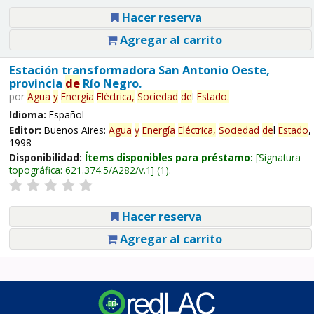
Hacer reserva
Agregar al carrito
Estación transformadora San Antonio Oeste,
provincia
de
Río Negro.
por
Agua
y
Energía
Eléctrica,
Sociedad
de
l
Estado
.
Idioma:
Español
Editor:
Buenos Aires:
Agua
y
Energía
Eléctrica,
Sociedad
de
l
Estado
,
1998
Disponibilidad:
Ítems disponibles para préstamo:
Signatura
topográfica:
621.374.5/A282/v.1
(1).
Hacer reserva
Agregar al carrito