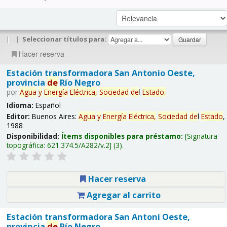
|
|
Seleccionar títulos para:
Hacer reserva
Estación transformadora San Antonio Oeste,
provincia
de
Río Negro
por
Agua
y
Energía
Eléctrica,
Sociedad
de
l
Estado
.
Idioma:
Español
Editor:
Buenos Aires:
Agua
y
Energía
Eléctrica,
Sociedad
de
l
Estado
,
1988
Disponibilidad:
Ítems disponibles para préstamo:
Signatura
topográfica:
621.374.5/A282/v.2
(3).
Hacer reserva
Agregar al carrito
Estación transformadora San Antoni Oeste,
provincia
de
Río Negro