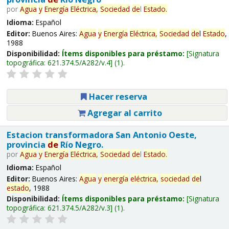
por
Agua
y
Energía
Eléctrica,
Sociedad
de
l
Estado
.
Idioma:
Español
Editor:
Buenos Aires:
Agua
y
Energía
Eléctrica,
Sociedad
de
l
Estado
,
1988
Disponibilidad:
Ítems disponibles para préstamo:
Signatura
topográfica:
621.374.5/A282/v.4
(1).
Hacer reserva
Agregar al carrito
Estacion transformadora San Antonio Oeste,
provincia
de
Río Negro.
por
Agua
y
Energía
Eléctrica,
Sociedad
de
l
Estado
.
Idioma:
Español
Editor:
Buenos Aires:
Agua
y
energía
eléctrica,
sociedad
de
l
estado
, 1988
Disponibilidad:
Ítems disponibles para préstamo:
Signatura
topográfica:
621.374.5/A282/v.3
(1).