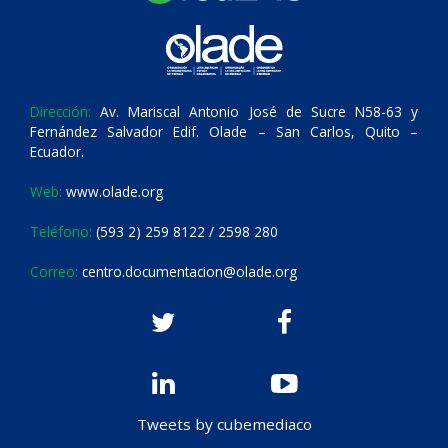
Dirección:
Av. Mariscal Antonio José de Sucre N58-63 y
Fernández Salvador Edif. Olade – San Carlos, Quito –
Ecuador.
Web:
www.olade.org
Teléfono:
(593 2) 259 8122 / 2598 280
Correo:
centro.documentacion@olade.org
Tweets by cubemediaco