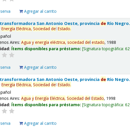
eserva
Agregar al carrito
 transformadora San Antonio Oeste, provincia
de
Río Negro
y
Energía
Eléctrica,
Sociedad
de
l
Estado
.
spañol
enos Aires:
Agua
y
energía
eléctrica,
sociedad
de
l
estado
, 1988
lidad:
Ítems disponibles para préstamo:
Signatura topográfica:
62
eserva
Agregar al carrito
 transformadora San Antonio Oeste, provincia
de
Río Negro
y
Energía
Eléctrica,
Sociedad
de
l
Estado
.
spañol
enos Aires:
Agua
y
Energía
Eléctrica,
Sociedad
de
l
Estado
, 1998
lidad:
Ítems disponibles para préstamo:
Signatura topográfica:
62
eserva
Agregar al carrito