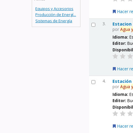
Equipos y Accesorios
Hacer r
Producción de Energí...
Sistemas de Energía
3.
Estacion
por
Agua
Idioma:
E
Editor:
Bu
Disponibi
Hacer r
4.
Estación
por
Agua
Idioma:
E
Editor:
Bu
Disponibi
Hacer r