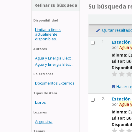
Refinar su búsqueda
Su búsqueda re
Disponibilidad
Limitar a ítems
Quitar resaltad
actualmente
disponibles.
1.
Estación
por
Agua
Autores
Idioma:
E
Agua y Energía Eléct...
Editor:
Bu
Agua y Energía Eléct...
Disponibi
Colecciones
Documentos Externos
Hacer r
Tipos de ítem
2.
Estación
Libros
por
Agua
Idioma:
E
Lugares
Editor:
Bu
Argentina
Disponibi
Temas