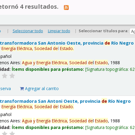
tornó 4 resultados.
|
Seleccionar todo
Limpiar todo
|
Seleccionar títulos para:
o
 transformadora San Antonio Oeste, provincia
de
Río Negro
y
Energía
Eléctrica,
Sociedad
de
l
Estado
.
spañol
enos Aires:
Agua
y
Energía
Eléctrica,
Sociedad
de
l
Estado
, 1988
lidad:
Ítems disponibles para préstamo:
Signatura topográfica:
62
eserva
Agregar al carrito
 transformadora San Antoni Oeste, provincia
de
Río Negro
y
Energía
Eléctrica,
Sociedad
de
l
Estado
.
spañol
enos Aires:
Agua
y
Energía
Eléctrica,
Sociedad
de
l
Estado
, 1988
lidad:
Ítems disponibles para préstamo:
Signatura topográfica:
62