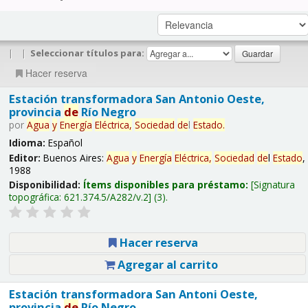
|
|
Seleccionar títulos para:
Hacer reserva
Estación transformadora San Antonio Oeste,
provincia
de
Río Negro
por
Agua
y
Energía
Eléctrica,
Sociedad
de
l
Estado
.
Idioma:
Español
Editor:
Buenos Aires:
Agua
y
Energía
Eléctrica,
Sociedad
de
l
Estado
,
1988
Disponibilidad:
Ítems disponibles para préstamo:
Signatura
topográfica:
621.374.5/A282/v.2
(3).
Hacer reserva
Agregar al carrito
Estación transformadora San Antoni Oeste,
provincia
de
Río Negro