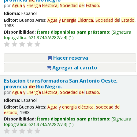
por
Agua
y
Energía
Eléctrica,
Sociedad
de
l
Estado
.
Idioma:
Español
Editor:
Buenos Aires:
Agua
y
Energía
Eléctrica,
Sociedad
de
l
Estado
,
1988
Disponibilidad:
Ítems disponibles para préstamo:
Signatura
topográfica:
621.374.5/A282/v.4
(1).
Hacer reserva
Agregar al carrito
Estacion transformadora San Antonio Oeste,
provincia
de
Río Negro.
por
Agua
y
Energía
Eléctrica,
Sociedad
de
l
Estado
.
Idioma:
Español
Editor:
Buenos Aires:
Agua
y
energía
eléctrica,
sociedad
de
l
estado
, 1988
Disponibilidad:
Ítems disponibles para préstamo:
Signatura
topográfica:
621.374.5/A282/v.3
(1).