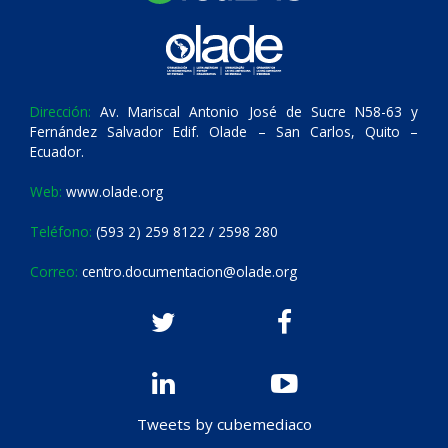
Dirección:
Av. Mariscal Antonio José de Sucre N58-63 y
Fernández Salvador Edif. Olade – San Carlos, Quito –
Ecuador.
Web:
www.olade.org
Teléfono:
(593 2) 259 8122 / 2598 280
Correo:
centro.documentacion@olade.org
Tweets by cubemediaco