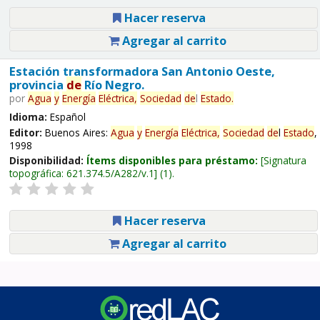
Hacer reserva
Agregar al carrito
Estación transformadora San Antonio Oeste,
provincia
de
Río Negro.
por
Agua
y
Energía
Eléctrica,
Sociedad
de
l
Estado
.
Idioma:
Español
Editor:
Buenos Aires:
Agua
y
Energía
Eléctrica,
Sociedad
de
l
Estado
,
1998
Disponibilidad:
Ítems disponibles para préstamo:
Signatura
topográfica:
621.374.5/A282/v.1
(1).
Hacer reserva
Agregar al carrito