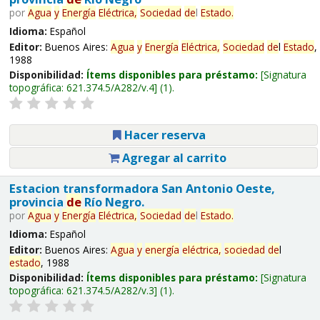
por
Agua
y
Energía
Eléctrica,
Sociedad
de
l
Estado
.
Idioma:
Español
Editor:
Buenos Aires:
Agua
y
Energía
Eléctrica,
Sociedad
de
l
Estado
,
1988
Disponibilidad:
Ítems disponibles para préstamo:
Signatura
topográfica:
621.374.5/A282/v.4
(1).
Hacer reserva
Agregar al carrito
Estacion transformadora San Antonio Oeste,
provincia
de
Río Negro.
por
Agua
y
Energía
Eléctrica,
Sociedad
de
l
Estado
.
Idioma:
Español
Editor:
Buenos Aires:
Agua
y
energía
eléctrica,
sociedad
de
l
estado
, 1988
Disponibilidad:
Ítems disponibles para préstamo:
Signatura
topográfica:
621.374.5/A282/v.3
(1).