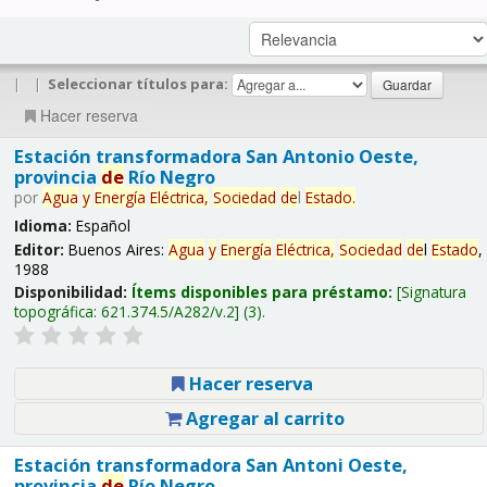
|
|
Seleccionar títulos para:
Hacer reserva
Estación transformadora San Antonio Oeste,
provincia
de
Río Negro
por
Agua
y
Energía
Eléctrica,
Sociedad
de
l
Estado
.
Idioma:
Español
Editor:
Buenos Aires:
Agua
y
Energía
Eléctrica,
Sociedad
de
l
Estado
,
1988
Disponibilidad:
Ítems disponibles para préstamo:
Signatura
topográfica:
621.374.5/A282/v.2
(3).
Hacer reserva
Agregar al carrito
Estación transformadora San Antoni Oeste,
provincia
de
Río Negro