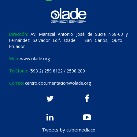
Dirección:
Av. Mariscal Antonio José de Sucre N58-63 y
Fernández Salvador Edif. Olade – San Carlos, Quito –
Ecuador.
Web:
www.olade.org
Teléfono:
(593 2) 259 8122 / 2598 280
Correo:
centro.documentacion@olade.org
Tweets by cubemediaco