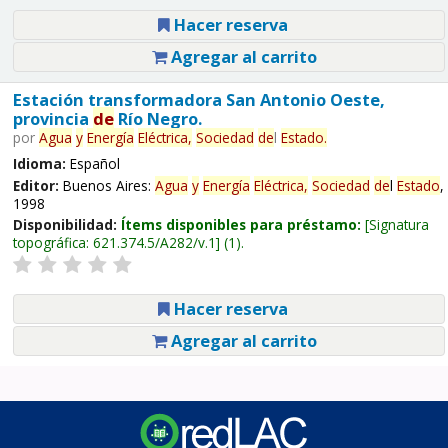
Hacer reserva
Agregar al carrito
Estación transformadora San Antonio Oeste,
provincia
de
Río Negro.
por
Agua
y
Energía
Eléctrica,
Sociedad
de
l
Estado
.
Idioma:
Español
Editor:
Buenos Aires:
Agua
y
Energía
Eléctrica,
Sociedad
de
l
Estado
,
1998
Disponibilidad:
Ítems disponibles para préstamo:
Signatura
topográfica:
621.374.5/A282/v.1
(1).
Hacer reserva
Agregar al carrito