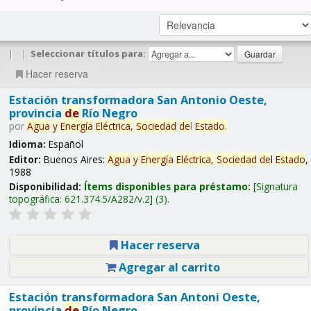
|
|
Seleccionar títulos para:
Hacer reserva
Estación transformadora San Antonio Oeste,
provincia
de
Río Negro
por
Agua
y
Energía
Eléctrica,
Sociedad
de
l
Estado
.
Idioma:
Español
Editor:
Buenos Aires:
Agua
y
Energía
Eléctrica,
Sociedad
de
l
Estado
,
1988
Disponibilidad:
Ítems disponibles para préstamo:
Signatura
topográfica:
621.374.5/A282/v.2
(3).
Hacer reserva
Agregar al carrito
Estación transformadora San Antoni Oeste,
provincia
de
Río Negro