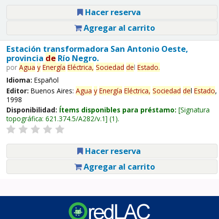
Hacer reserva
Agregar al carrito
Estación transformadora San Antonio Oeste,
provincia
de
Río Negro.
por
Agua
y
Energía
Eléctrica,
Sociedad
de
l
Estado
.
Idioma:
Español
Editor:
Buenos Aires:
Agua
y
Energía
Eléctrica,
Sociedad
de
l
Estado
,
1998
Disponibilidad:
Ítems disponibles para préstamo:
Signatura
topográfica:
621.374.5/A282/v.1
(1).
Hacer reserva
Agregar al carrito