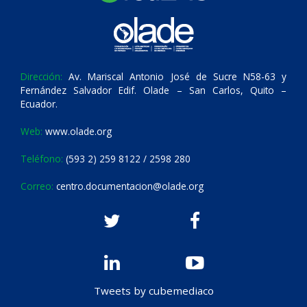
Dirección:
Av. Mariscal Antonio José de Sucre N58-63 y
Fernández Salvador Edif. Olade – San Carlos, Quito –
Ecuador.
Web:
www.olade.org
Teléfono:
(593 2) 259 8122 / 2598 280
Correo:
centro.documentacion@olade.org
Tweets by cubemediaco