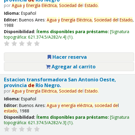
por
Agua
y
Energía
Eléctrica,
Sociedad
de
l
Estado
.
Idioma:
Español
Editor:
Buenos Aires:
Agua
y
Energía
Eléctrica,
Sociedad
de
l
Estado
,
1988
Disponibilidad:
Ítems disponibles para préstamo:
Signatura
topográfica:
621.374.5/A282/v.4
(1).
Hacer reserva
Agregar al carrito
Estacion transformadora San Antonio Oeste,
provincia
de
Río Negro.
por
Agua
y
Energía
Eléctrica,
Sociedad
de
l
Estado
.
Idioma:
Español
Editor:
Buenos Aires:
Agua
y
energía
eléctrica,
sociedad
de
l
estado
, 1988
Disponibilidad:
Ítems disponibles para préstamo:
Signatura
topográfica:
621.374.5/A282/v.3
(1).