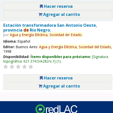
Hacer reserva
Agregar al carrito
Estación transformadora San Antonio Oeste,
provincia
de
Río Negro.
por
Agua
y
Energía
Eléctrica,
Sociedad
de
l
Estado
.
Idioma:
Español
Editor:
Buenos Aires:
Agua
y
Energía
Eléctrica,
Sociedad
de
l
Estado
,
1998
Disponibilidad:
Ítems disponibles para préstamo:
Signatura
topográfica:
621.374.5/A282/v.1
(1).
Hacer reserva
Agregar al carrito