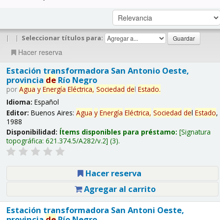
|
|
Seleccionar títulos para:
Hacer reserva
Estación transformadora San Antonio Oeste,
provincia
de
Río Negro
por
Agua
y
Energía
Eléctrica,
Sociedad
de
l
Estado
.
Idioma:
Español
Editor:
Buenos Aires:
Agua
y
Energía
Eléctrica,
Sociedad
de
l
Estado
,
1988
Disponibilidad:
Ítems disponibles para préstamo:
Signatura
topográfica:
621.374.5/A282/v.2
(3).
Hacer reserva
Agregar al carrito
Estación transformadora San Antoni Oeste,
provincia
de
Río Negro