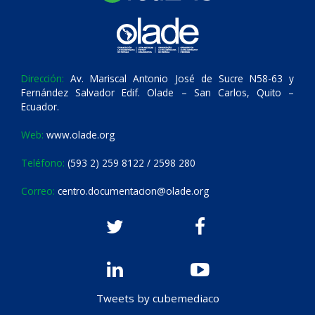
Dirección:
Av. Mariscal Antonio José de Sucre N58-63 y
Fernández Salvador Edif. Olade – San Carlos, Quito –
Ecuador.
Web:
www.olade.org
Teléfono:
(593 2) 259 8122 / 2598 280
Correo:
centro.documentacion@olade.org
Tweets by cubemediaco