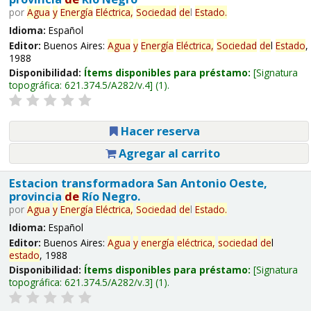
por
Agua
y
Energía
Eléctrica,
Sociedad
de
l
Estado
.
Idioma:
Español
Editor:
Buenos Aires:
Agua
y
Energía
Eléctrica,
Sociedad
de
l
Estado
,
1988
Disponibilidad:
Ítems disponibles para préstamo:
Signatura
topográfica:
621.374.5/A282/v.4
(1).
Hacer reserva
Agregar al carrito
Estacion transformadora San Antonio Oeste,
provincia
de
Río Negro.
por
Agua
y
Energía
Eléctrica,
Sociedad
de
l
Estado
.
Idioma:
Español
Editor:
Buenos Aires:
Agua
y
energía
eléctrica,
sociedad
de
l
estado
, 1988
Disponibilidad:
Ítems disponibles para préstamo:
Signatura
topográfica:
621.374.5/A282/v.3
(1).