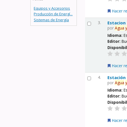
Equipos y Accesorios
Hacer r
Producción de Energí...
Sistemas de Energía
3.
Estacion
por
Agua
Idioma:
E
Editor:
Bu
Disponibi
Hacer r
4.
Estación
por
Agua
Idioma:
E
Editor:
Bu
Disponibi
Hacer r