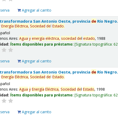
eserva
Agregar al carrito
 transformadora San Antonio Oeste, provincia
de
Río Negro
y
Energía
Eléctrica,
Sociedad
de
l
Estado
.
spañol
enos Aires:
Agua
y
energía
eléctrica,
sociedad
de
l
estado
, 1988
lidad:
Ítems disponibles para préstamo:
Signatura topográfica:
62
eserva
Agregar al carrito
 transformadora San Antonio Oeste, provincia
de
Río Negro
y
Energía
Eléctrica,
Sociedad
de
l
Estado
.
spañol
enos Aires:
Agua
y
Energía
Eléctrica,
Sociedad
de
l
Estado
, 1998
lidad:
Ítems disponibles para préstamo:
Signatura topográfica:
62
eserva
Agregar al carrito