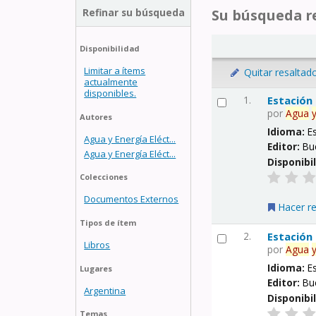
Refinar su búsqueda
Su búsqueda re
Disponibilidad
Limitar a ítems
Quitar resaltad
actualmente
disponibles.
1.
Estación
por
Agua
Autores
Idioma:
E
Agua y Energía Eléct...
Editor:
Bu
Agua y Energía Eléct...
Disponibi
Colecciones
Documentos Externos
Hacer r
Tipos de ítem
2.
Estación
Libros
por
Agua
Idioma:
E
Lugares
Editor:
Bu
Argentina
Disponibi
Temas