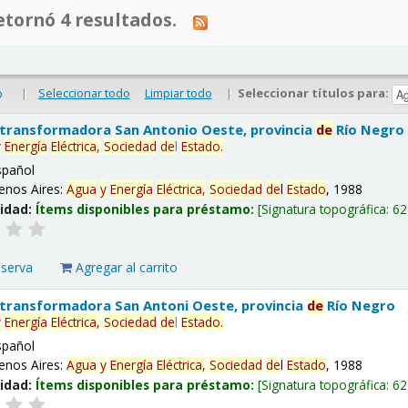
tornó 4 resultados.
|
Seleccionar todo
Limpiar todo
|
Seleccionar títulos para:
o
 transformadora San Antonio Oeste, provincia
de
Río Negro
y
Energía
Eléctrica,
Sociedad
de
l
Estado
.
spañol
enos Aires:
Agua
y
Energía
Eléctrica,
Sociedad
de
l
Estado
, 1988
lidad:
Ítems disponibles para préstamo:
Signatura topográfica:
62
eserva
Agregar al carrito
 transformadora San Antoni Oeste, provincia
de
Río Negro
y
Energía
Eléctrica,
Sociedad
de
l
Estado
.
spañol
enos Aires:
Agua
y
Energía
Eléctrica,
Sociedad
de
l
Estado
, 1988
lidad:
Ítems disponibles para préstamo:
Signatura topográfica:
62