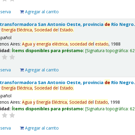
eserva
Agregar al carrito
 transformadora San Antonio Oeste, provincia
de
Río Negro
y
Energía
Eléctrica,
Sociedad
de
l
Estado
.
spañol
enos Aires:
Agua
y
energía
eléctrica,
sociedad
de
l
estado
, 1988
lidad:
Ítems disponibles para préstamo:
Signatura topográfica:
62
eserva
Agregar al carrito
 transformadora San Antonio Oeste, provincia
de
Río Negro
y
Energía
Eléctrica,
Sociedad
de
l
Estado
.
spañol
enos Aires:
Agua
y
Energía
Eléctrica,
Sociedad
de
l
Estado
, 1998
lidad:
Ítems disponibles para préstamo:
Signatura topográfica:
62
eserva
Agregar al carrito