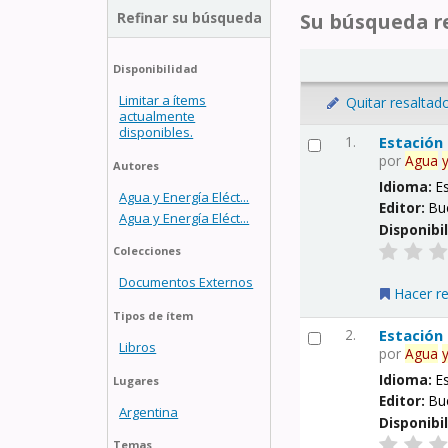
Refinar su búsqueda
Su búsqueda re
Disponibilidad
Limitar a ítems
Quitar resaltad
actualmente
disponibles.
1.
Estación
por
Agua
Autores
Idioma:
E
Agua y Energía Eléct...
Editor:
Bu
Agua y Energía Eléct...
Disponibi
Colecciones
Documentos Externos
Hacer r
Tipos de ítem
2.
Estación
Libros
por
Agua
Idioma:
E
Lugares
Editor:
Bu
Argentina
Disponibi
Temas