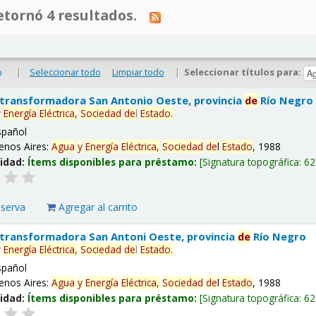
tornó 4 resultados.
|
Seleccionar todo
Limpiar todo
|
Seleccionar títulos para:
o
 transformadora San Antonio Oeste, provincia
de
Río Negro
y
Energía
Eléctrica,
Sociedad
de
l
Estado
.
spañol
enos Aires:
Agua
y
Energía
Eléctrica,
Sociedad
de
l
Estado
, 1988
lidad:
Ítems disponibles para préstamo:
Signatura topográfica:
62
eserva
Agregar al carrito
 transformadora San Antoni Oeste, provincia
de
Río Negro
y
Energía
Eléctrica,
Sociedad
de
l
Estado
.
spañol
enos Aires:
Agua
y
Energía
Eléctrica,
Sociedad
de
l
Estado
, 1988
lidad:
Ítems disponibles para préstamo:
Signatura topográfica:
62