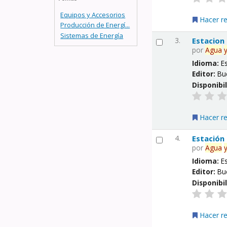
Equipos y Accesorios
Hacer r
Producción de Energí...
Sistemas de Energía
3.
Estacion
por
Agua
Idioma:
E
Editor:
Bu
Disponibi
Hacer r
4.
Estación
por
Agua
Idioma:
E
Editor:
Bu
Disponibi
Hacer r