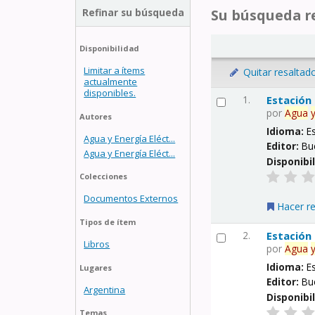
Refinar su búsqueda
Su búsqueda re
Disponibilidad
Limitar a ítems
Quitar resaltad
actualmente
disponibles.
1.
Estación
por
Agua
Autores
Idioma:
E
Agua y Energía Eléct...
Editor:
Bu
Agua y Energía Eléct...
Disponibi
Colecciones
Documentos Externos
Hacer r
Tipos de ítem
2.
Estación
Libros
por
Agua
Idioma:
E
Lugares
Editor:
Bu
Argentina
Disponibi
Temas