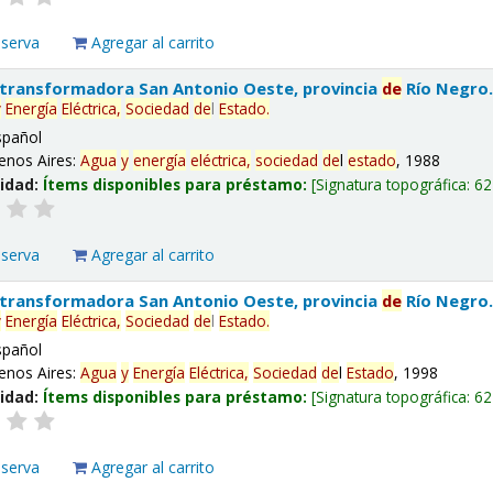
eserva
Agregar al carrito
 transformadora San Antonio Oeste, provincia
de
Río Negro
y
Energía
Eléctrica,
Sociedad
de
l
Estado
.
spañol
enos Aires:
Agua
y
energía
eléctrica,
sociedad
de
l
estado
, 1988
lidad:
Ítems disponibles para préstamo:
Signatura topográfica:
62
eserva
Agregar al carrito
 transformadora San Antonio Oeste, provincia
de
Río Negro
y
Energía
Eléctrica,
Sociedad
de
l
Estado
.
spañol
enos Aires:
Agua
y
Energía
Eléctrica,
Sociedad
de
l
Estado
, 1998
lidad:
Ítems disponibles para préstamo:
Signatura topográfica:
62
eserva
Agregar al carrito