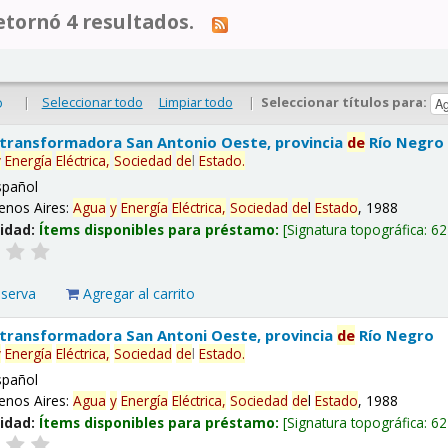
tornó 4 resultados.
|
Seleccionar todo
Limpiar todo
|
Seleccionar títulos para:
o
 transformadora San Antonio Oeste, provincia
de
Río Negro
y
Energía
Eléctrica,
Sociedad
de
l
Estado
.
spañol
enos Aires:
Agua
y
Energía
Eléctrica,
Sociedad
de
l
Estado
, 1988
lidad:
Ítems disponibles para préstamo:
Signatura topográfica:
62
eserva
Agregar al carrito
 transformadora San Antoni Oeste, provincia
de
Río Negro
y
Energía
Eléctrica,
Sociedad
de
l
Estado
.
spañol
enos Aires:
Agua
y
Energía
Eléctrica,
Sociedad
de
l
Estado
, 1988
lidad:
Ítems disponibles para préstamo:
Signatura topográfica:
62