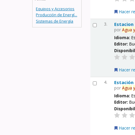
Equipos y Accesorios
Hacer r
Producción de Energí...
Sistemas de Energía
3.
Estacion
por
Agua
Idioma:
E
Editor:
Bu
Disponibi
Hacer r
4.
Estación
por
Agua
Idioma:
E
Editor:
Bu
Disponibi
Hacer r